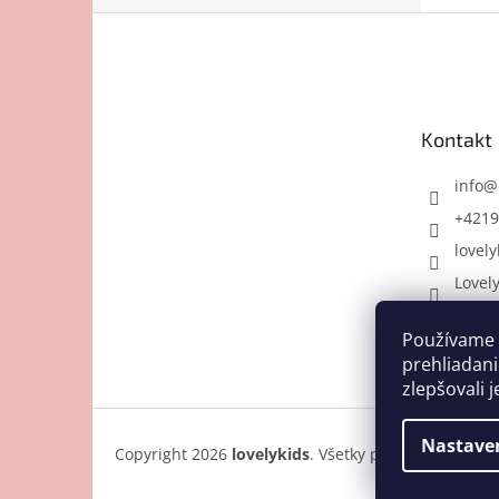
Z
á
p
ä
t
Kontakt
i
e
info
@
+4219
lovely
Lovel
Používame 
prehliadani
zlepšovali j
Nastave
Copyright 2026
lovelykids
. Všetky práva vyhradené