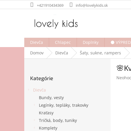
Prejsť
+421910434369
info@lovelykids.sk
na
obsah
Dievča
Chlapec
Doplnky
⚫ VÝPRED
Domov
Dievča
Šaty, sukne, rampers
B
🌸K
o
Preskočiť
č
Prieme
Kategórie
Neohod
kategórie
n
hodnot
ý
produk
Dievča
p
je
Bundy, vesty
a
0,0
Legínky, tepláky, trakovky
z
n
5
e
Kraťasy
hviezdi
l
Tričká, body, tuniky
Komplety