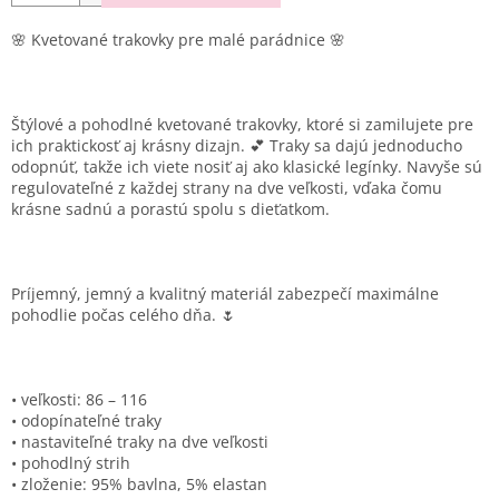
🌸 Kvetované trakovky pre malé parádnice 🌸
Štýlové a pohodlné kvetované trakovky, ktoré si zamilujete pre
ich praktickosť aj krásny dizajn. 💕 Traky sa dajú jednoducho
odopnúť, takže ich viete nosiť aj ako klasické legínky. Navyše sú
regulovateľné z každej strany na dve veľkosti, vďaka čomu
krásne sadnú a porastú spolu s dieťatkom.
Príjemný, jemný a kvalitný materiál zabezpečí maximálne
pohodlie počas celého dňa. 🌷
• veľkosti: 86 – 116
• odopínateľné traky
• nastaviteľné traky na dve veľkosti
• pohodlný strih
• zloženie: 95% bavlna, 5% elastan