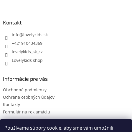
Z
á
p
ä
Kontakt
t
i
info
@
lovelykids.sk
e
+421910434369
lovelykids_sk_cz
Lovelykids shop
Informácie pre vás
Obchodné podmienky
Ochrana osobných údajov
Kontakty
Formulár na reklamáciu
Používame súbory cookie, aby sme vám umožnili