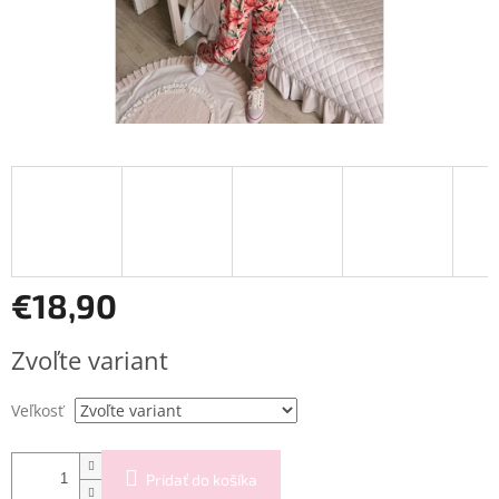
€18,90
Jednotková
Zvoľte variant
cena:
Veľkosť
Pridať do košíka