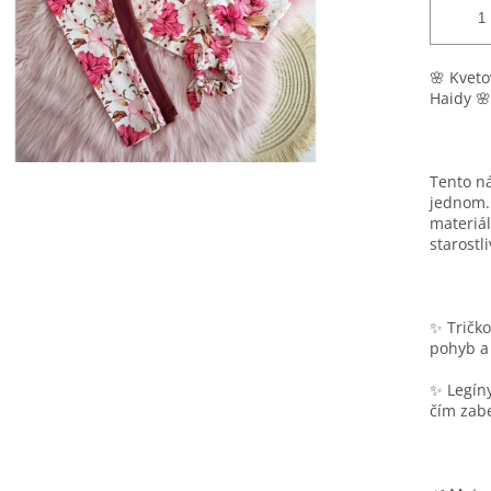
🌸 Kveto
Haidy 🌸
Tento ná
jednom.
materiál
starostl
✨ Tričko
pohyb a 
✨ Legíny
čím zab