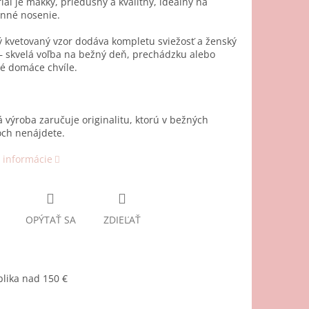
iál je mäkký, priedušný a kvalitný, ideálny na
nné nosenie.
 kvetovaný vzor dodáva kompletu sviežosť a ženský
– skvelá voľba na bežný deň, prechádzku alebo
é domáce chvíle.
 výroba zaručuje originalitu, ktorú v bežných
ch nenájdete.
 informácie
OPÝTAŤ SA
ZDIEĽAŤ
lika nad 150 €