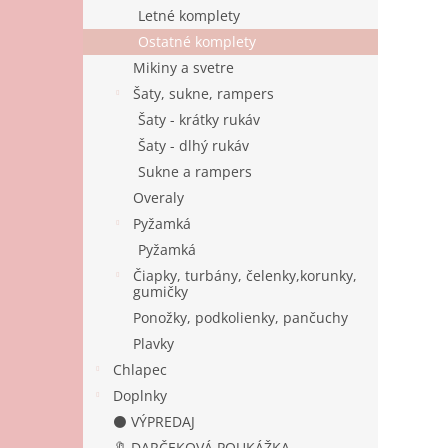
Letné komplety
Ostatné komplety
Mikiny a svetre
Šaty, sukne, rampers
Šaty - krátky rukáv
Šaty - dlhý rukáv
Sukne a rampers
Overaly
Pyžamká
Pyžamká
Čiapky, turbány, čelenky,korunky,
gumičky
Ponožky, podkolienky, pančuchy
Plavky
Chlapec
Doplnky
⚫ VÝPREDAJ
🔖 DARČEKOVÁ POUKÁŽKA