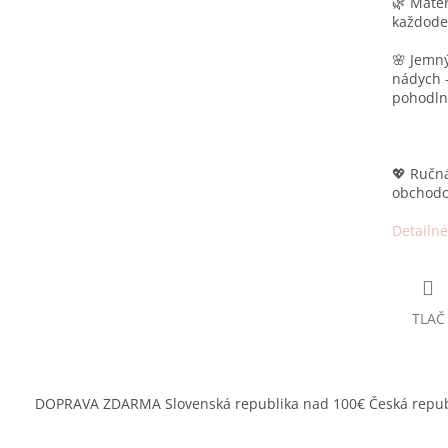
🌿 Mater
každode
🌸 Jemný
nádych 
pohodln
💖 Ručná
obchodo
Detailné
TLAČ
DOPRAVA ZDARMA Slovenská republika nad 100€ Česká repub