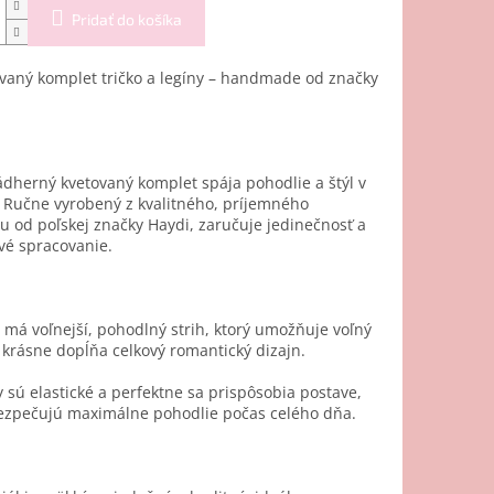
Pridať do košíka
vaný komplet tričko a legíny – handmade od značky
dherný kvetovaný komplet spája pohodlie a štýl v
 Ručne vyrobený z kvalitného, príjemného
u od poľskej značky Haydi, zaručuje jedinečnosť a
ivé spracovanie.
 má voľnejší, pohodlný strih, ktorý umožňuje voľný
krásne dopĺňa celkový romantický dizajn.
 sú elastické a perfektne sa prispôsobia postave,
ezpečujú maximálne pohodlie počas celého dňa.