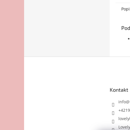
Popi
Pod
Z
á
p
ä
t
Kontakt
i
e
info
@
+4219
lovely
Lovel