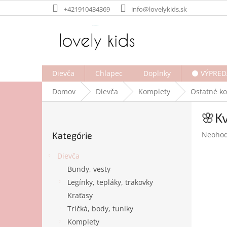
Prejsť
+421910434369
info@lovelykids.sk
na
obsah
Dievča
Chlapec
Doplnky
⚫ VÝPRED
Domov
Dievča
Komplety
Ostatné k
B
🌸Kv
o
Preskočiť
č
Prieme
Kategórie
Neohod
kategórie
n
hodnot
ý
produk
Dievča
p
je
Bundy, vesty
a
0,0
Legínky, tepláky, trakovky
z
n
5
e
Kraťasy
hviezdi
l
Tričká, body, tuniky
Komplety