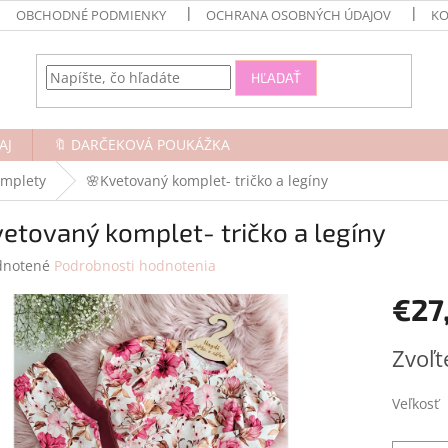
OBCHODNÉ PODMIENKY
OCHRANA OSOBNÝCH ÚDAJOV
KO
HĽADAŤ
AJ
🔖 DARČEKOVÁ POUKÁŽKA
omplety
🌸Kvetovaný komplet- tričko a legíny
etovaný komplet- tričko a legíny
rné
notené
Podrobnosti hodnotenia
enie
€27
tu
Jednotk
Zvoľt
cena:
čiek.
Veľkosť