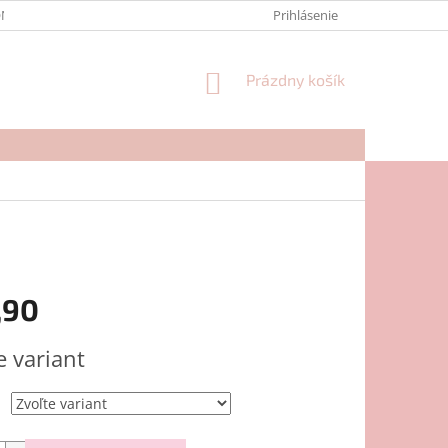
NTAKTY
FORMULÁR NA REKLAMÁCIU
Prihlásenie
NÁKUPNÝ
Prázdny košík
KOŠÍK
,90
ová
e variant