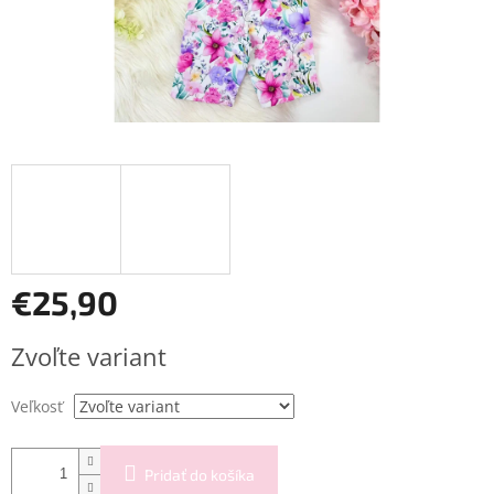
€25,90
Jednotková
Zvoľte variant
cena:
Veľkosť
Pridať do košíka