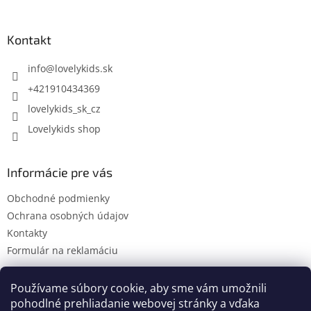
á
p
ä
Kontakt
t
i
info
@
lovelykids.sk
e
+421910434369
lovelykids_sk_cz
Lovelykids shop
Informácie pre vás
Obchodné podmienky
Ochrana osobných údajov
Kontakty
Formulár na reklamáciu
Používame súbory cookie, aby sme vám umožnili
pohodlné prehliadanie webovej stránky a vďaka
Kontakty
Novinky