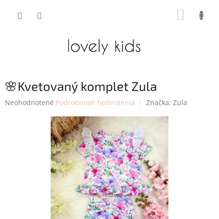
Prejsť
NÁKUP
na
obsah
KOŠÍK
🌸Kvetovaný komplet Zula
Priemerné
Neohodnotené
Podrobnosti hodnotenia
Značka:
Zula
hodnotenie
produktu
je
0,0
z
5
hviezdičiek.