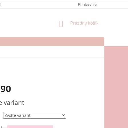
NTAKTY
FORMULÁR NA REKLAMÁCIU
Prihlásenie
NÁKUPNÝ
Prázdny košík
KOŠÍK
,90
ová
e variant