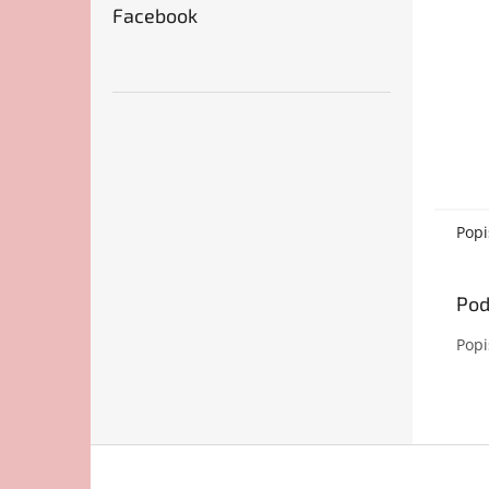
Facebook
Popi
Pod
Popi
Z
á