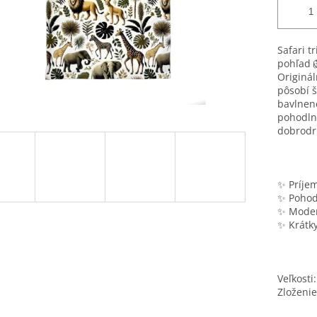
Safari t
pohľad 
Originál
pôsobí š
bavlnen
pohodlné
dobrodr
✨ Príjem
✨ Pohodl
✨ Modern
✨ Krátky
Veľkosti
Zloženie