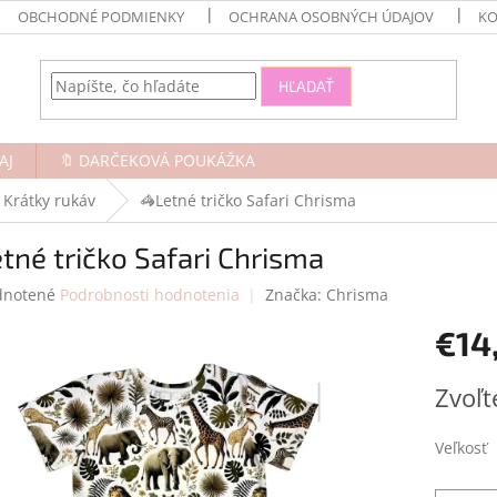
OBCHODNÉ PODMIENKY
OCHRANA OSOBNÝCH ÚDAJOV
KO
HĽADAŤ
AJ
🔖 DARČEKOVÁ POUKÁŽKA
Krátky rukáv
🦓Letné tričko Safari Chrisma
tné tričko Safari Chrisma
rné
notené
Podrobnosti hodnotenia
Značka:
Chrisma
enie
€14
tu
Jednotk
Zvoľt
cena:
čiek.
Veľkosť