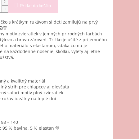
Pridať do košíka
ričko s krátkym rukávom si deti zamilujú na prvý
🦁🦒
ny motív zvieratiek v jemných prírodných farbách
týlovo a hravo zároveň. Tričko je ušité z príjemného
ého materiálu s elastanom, vďaka čomu je
 na každodenné nosenie, škôlku, výlety aj letné
užstvá.
ný a kvalitný materiál
ný strih pre chlapcov aj dievčatá
ý safari motív plný zvieratiek
 rukáv ideálny na teplé dni
: 98 – 140
: 95 % bavlna, 5 % elastan 💚