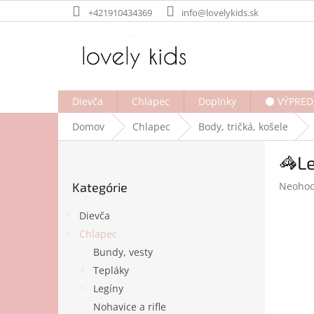
Prejsť
+421910434369
info@lovelykids.sk
na
obsah
Dievča
Chlapec
Doplnky
⚫ VÝPRED
Domov
Chlapec
Body, tričká, košele
B
🦓Le
o
Preskočiť
č
Prieme
Kategórie
Neohod
kategórie
n
hodnot
ý
produk
Dievča
p
je
Chlapec
a
0,0
Bundy, vesty
z
n
5
e
Tepláky
hviezdi
l
Legíny
Nohavice a rifle