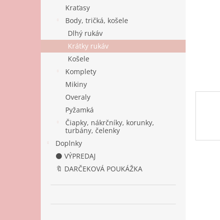
Kraťasy
Body, tričká, košele
Dlhý rukáv
Krátky rukáv
Košele
Komplety
Mikiny
Overaly
Pyžamká
Čiapky, nákrčníky, korunky,
turbány, čelenky
Doplnky
⚫ VÝPREDAJ
🔖 DARČEKOVÁ POUKÁŽKA