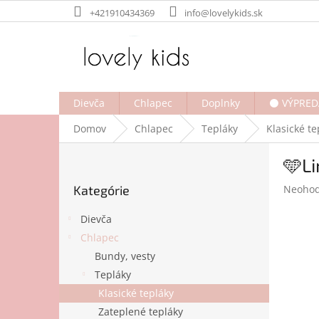
Prejsť
+421910434369
info@lovelykids.sk
na
obsah
Dievča
Chlapec
Doplnky
⚫ VÝPRED
Domov
Chlapec
Tepláky
Klasické te
B
🩵Li
o
Preskočiť
č
Prieme
Kategórie
Neohod
kategórie
n
hodnot
ý
produk
Dievča
p
je
Chlapec
a
0,0
Bundy, vesty
z
n
5
e
Tepláky
hviezdi
l
Klasické tepláky
Zateplené tepláky