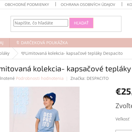
OBCHODNÉ PODMIENKY
OCHRANA OSOBNÝCH ÚDAJOV
KO
HĽADAŤ
AJ
🔖 DARČEKOVÁ POUKÁŽKA
pláky
🩵Limitovaná kolekcia- kapsačové tepláky Despacito
mitovaná kolekcia- kapsačové tepláky
rné
notené
Podrobnosti hodnotenia
Značka:
DESPACITO
enie
€25
tu
Jednotk
Zvoľt
cena:
čiek.
Veľkosť