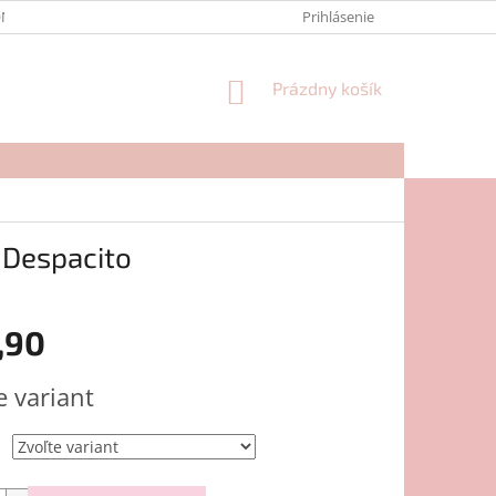
NTAKTY
FORMULÁR NA REKLAMÁCIU
Prihlásenie
NÁKUPNÝ
Prázdny košík
KOŠÍK
 Despacito
,90
ová
e variant