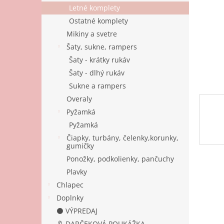
Letné komplety
Ostatné komplety
Mikiny a svetre
Šaty, sukne, rampers
Šaty - krátky rukáv
Šaty - dlhý rukáv
Sukne a rampers
Overaly
Pyžamká
Pyžamká
Čiapky, turbány, čelenky,korunky,
gumičky
Ponožky, podkolienky, pančuchy
Plavky
Chlapec
Doplnky
⚫ VÝPREDAJ
🔖 DARČEKOVÁ POUKÁŽKA