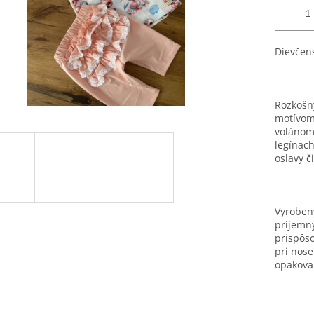
Dievčen
Rozkošn
motívom
volánom.
legínach
oslavy č
Vyrobený
príjemný
prispôso
pri nose
opakova