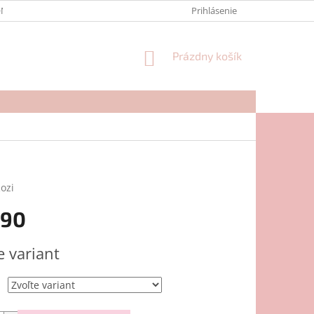
NTAKTY
FORMULÁR NA REKLAMÁCIU
Prihlásenie
NÁKUPNÝ
Prázdny košík
KOŠÍK
ozi
,90
ová
e variant