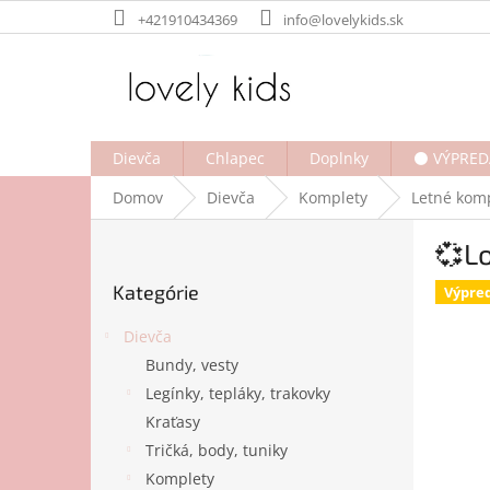
Prejsť
+421910434369
info@lovelykids.sk
na
obsah
Dievča
Chlapec
Doplnky
⚫ VÝPRED
Domov
Dievča
Komplety
Letné kom
B
💞Lo
o
Preskočiť
č
Kategórie
kategórie
Výpre
n
ý
Dievča
p
Bundy, vesty
a
Legínky, tepláky, trakovky
n
e
Kraťasy
l
Tričká, body, tuniky
Komplety