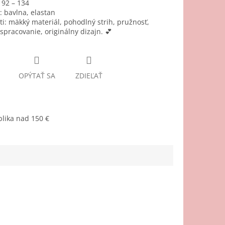
92 – 134
:
bavlna, elastan
i:
mäkký materiál, pohodlný strih, pružnosť,
 spracovanie, originálny dizajn. 💕
OPÝTAŤ SA
ZDIEĽAŤ
lika nad 150 €