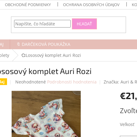
OBCHODNÉ PODMIENKY
OCHRANA OSOBNÝCH ÚDAJOV
KO
HĽADAŤ
AJ
🔖 DARČEKOVÁ POUKÁŽKA
plety
💞Lososový komplet Auri Rozi
sosový komplet Auri Rozi
Priemerné
Neohodnotené
Podrobnosti hodnotenia
Značka:
Auri & R
daj
hodnotenie
€21
produktu
je
0,0
Jednotk
Zvoľt
z
cena:
5
hviezdičiek.
Veľkosť