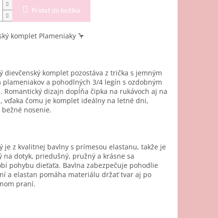
Pridať do košíka
ský komplet Plameniaky
🦩
ý dievčenský komplet pozostáva z trička s jemným
 plameniakov a pohodlných 3/4 legín s ozdobným
 Romantický dizajn dopĺňa čipka na rukávoch aj na
, vďaka čomu je komplet ideálny na letné dni,
i bežné nosenie.
 je z kvalitnej bavlny s prímesou elastanu, takže je
 na dotyk, priedušný, pružný a krásne sa
bí pohybu dieťaťa. Bavlna zabezpečuje pohodlie
ní a elastan pomáha materiálu držať tvar aj po
nom praní.