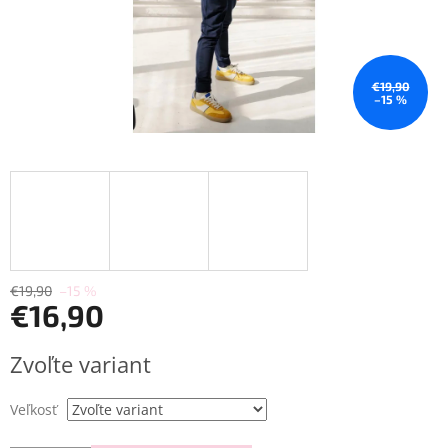
€19,90
–15 %
€19,90
–15 %
€16,90
Jednotková
Zvoľte variant
cena:
Veľkosť