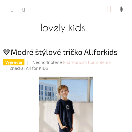
Prejsť
NÁKUP
na
obsah
KOŠÍK
💙Modré štýlové tričko Allforkids
Priemerné
Neohodnotené
Podrobnosti hodnotenia
Výpredaj
hodnotenie
Značka:
All for KIDS
produktu
je
0,0
z
5
hviezdičiek.