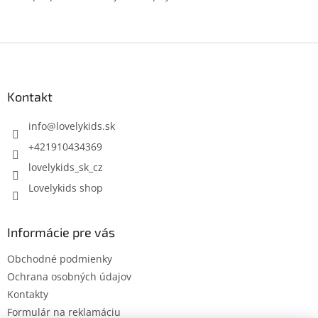
Z
á
p
ä
Kontakt
t
i
info
@
lovelykids.sk
e
+421910434369
lovelykids_sk_cz
Lovelykids shop
Informácie pre vás
Obchodné podmienky
Ochrana osobných údajov
Kontakty
Formulár na reklamáciu