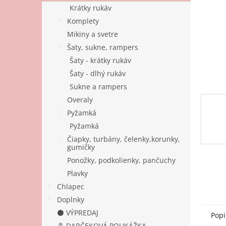
Krátky rukáv
Komplety
Mikiny a svetre
Šaty, sukne, rampers
Šaty - krátky rukáv
Šaty - dlhý rukáv
Sukne a rampers
Overaly
Pyžamká
Pyžamká
Čiapky, turbány, čelenky,korunky,
gumičky
Ponožky, podkolienky, pančuchy
Plavky
Chlapec
Doplnky
⚫ VÝPREDAJ
Popi
🔖 DARČEKOVÁ POUKÁŽKA