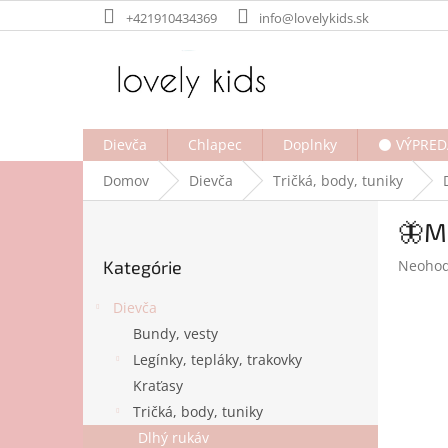
Prejsť
+421910434369
info@lovelykids.sk
na
obsah
Dievča
Chlapec
Doplnky
⚫ VÝPRED
Domov
Dievča
Tričká, body, tuniky
B
🦋Mo
o
Preskočiť
č
Prieme
Kategórie
Neohod
kategórie
n
hodnot
ý
produk
Dievča
p
je
Bundy, vesty
a
0,0
Legínky, tepláky, trakovky
z
n
5
e
Kraťasy
hviezdi
l
Tričká, body, tuniky
Dlhý rukáv