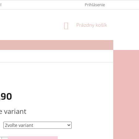
NTAKTY
FORMULÁR NA REKLAMÁCIU
Prihlásenie
NÁKUPNÝ
Prázdny košík
KOŠÍK
,90
ová
e variant