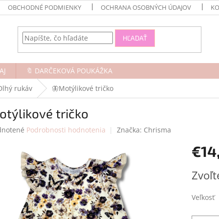
OBCHODNÉ PODMIENKY
OCHRANA OSOBNÝCH ÚDAJOV
KO
HĽADAŤ
AJ
🔖 DARČEKOVÁ POUKÁŽKA
Dlhý rukáv
🦋Motýlikové tričko
týlikové tričko
rné
notené
Podrobnosti hodnotenia
Značka:
Chrisma
enie
€14
tu
Jednotk
Zvoľt
cena:
čiek.
Veľkosť