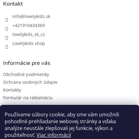
ä
Kontakt
t
i
info
@
lovelykids.sk
e
+421910434369
lovelykids_sk_cz
Lovelykids shop
Informácie pre vás
Obchodné podmienky
Ochrana osobných údajov
Kontakty
Formulár na reklamáciu
Používame súbory cookie, aby sme vám umožnili
pohodlné prehliadanie webovej stránky a vďaka
Kontakty
Novinky
analýze neustále zlepšovali jej funkcie, výkon a
použiteľnosť.
Viac informácií