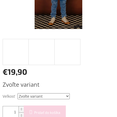
€19,90
Jednotková
Zvoľte variant
cena:
Veľkosť
Pridať do košíka