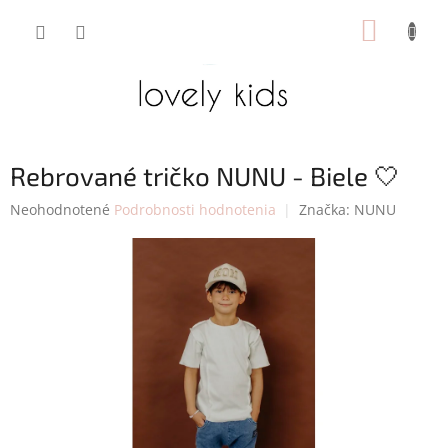
Prejsť
NÁKUP
na
obsah
KOŠÍK
Rebrované tričko NUNU - Biele 🤍
Priemerné
Neohodnotené
Podrobnosti hodnotenia
Značka:
NUNU
hodnotenie
produktu
je
0,0
z
5
hviezdičiek.