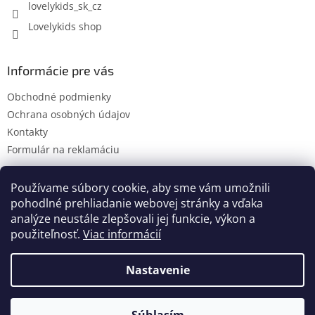
lovelykids_sk_cz
Lovelykids shop
Informácie pre vás
Obchodné podmienky
Ochrana osobných údajov
Kontakty
Formulár na reklamáciu
Používame súbory cookie, aby sme vám umožnili
pohodlné prehliadanie webovej stránky a vďaka
Kontakty
Novinky
analýze neustále zlepšovali jej funkcie, výkon a
použiteľnosť.
Viac informácií
Nastavenie
Vytvoril Shoptet