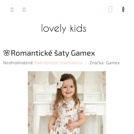
Prejsť
NÁKUP
na
obsah
KOŠÍK
🌸Romantické šaty Gamex
Priemerné
Neohodnotené
Podrobnosti hodnotenia
Značka:
Gamex
hodnotenie
produktu
je
0,0
z
5
hviezdičiek.