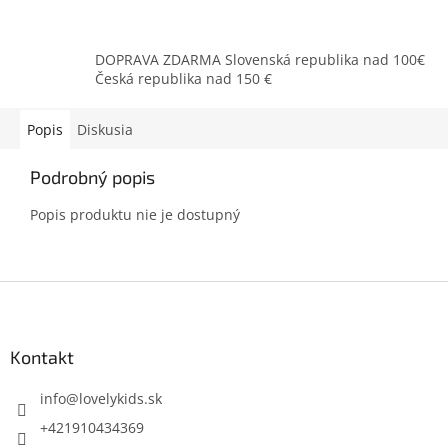
DOPRAVA ZDARMA Slovenská republika nad 100€
Česká republika nad 150 €
Popis
Diskusia
Podrobný popis
Popis produktu nie je dostupný
Z
á
p
ä
Kontakt
t
i
info
@
lovelykids.sk
e
+421910434369