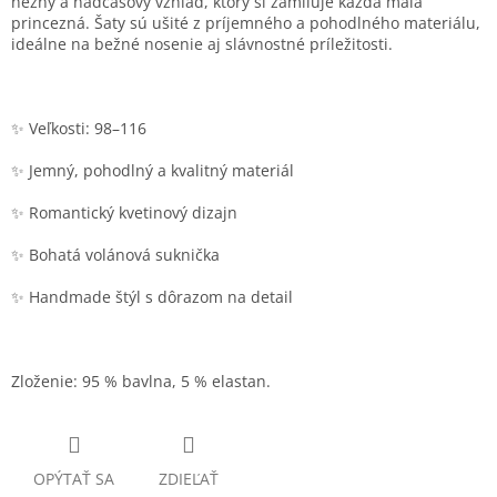
nežný a nadčasový vzhľad, ktorý si zamiluje každá malá
princezná. Šaty sú ušité z príjemného a pohodlného materiálu,
ideálne na bežné nosenie aj slávnostné príležitosti.
✨ Veľkosti: 98–116
✨ Jemný, pohodlný a kvalitný materiál
✨ Romantický kvetinový dizajn
✨ Bohatá volánová suknička
✨ Handmade štýl s dôrazom na detail
Zloženie: 95 % bavlna, 5 % elastan.
OPÝTAŤ SA
ZDIEĽAŤ