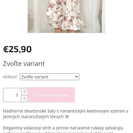
€25,90
Jednotková
Zvoľte variant
cena:
Veľkosť
Pridať do košíka
Nádherné dievčenské šaty s romantickým kvetinovým vzorom v
jemných staroružových tónoch 🌸
Elegantný volánový strih a jemne nariasené rukávy vytvárajú