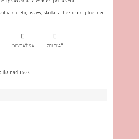
né spracovanie a komfort pri nosení
voľba na leto, oslavy, škôlku aj bežné dni plné hier.
OPÝTAŤ SA
ZDIEĽAŤ
lika nad 150 €