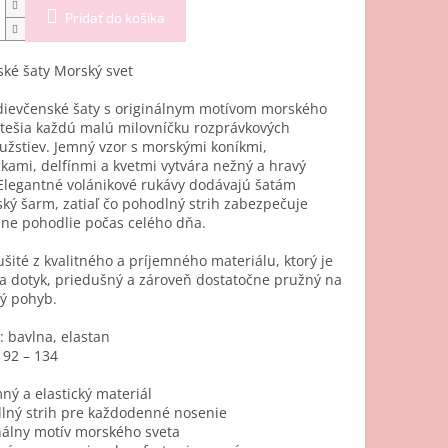
Pridať do košíka
ké šaty Morský svet
dievčenské šaty s originálnym motívom morského
tešia každú malú milovníčku rozprávkových
žstiev. Jemný vzor s morskými koníkmi,
kami, delfínmi a kvetmi vytvára nežný a hravý
Elegantné volánikové rukávy dodávajú šatám
ký šarm, zatiaľ čo pohodlný strih zabezpečuje
ne pohodlie počas celého dňa.
ušité z kvalitného a príjemného materiálu, ktorý je
a dotyk, priedušný a zároveň dostatočne pružný na
ý pohyb.
:
bavlna, elastan
92 – 134
ný a elastický materiál
lný strih pre každodenné nosenie
nálny motív morského sveta