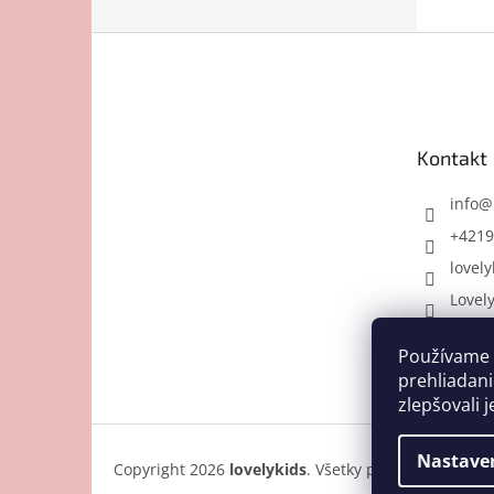
Z
á
p
ä
t
Kontakt
i
e
info
@
+4219
lovely
Lovel
Používame 
prehliadani
zlepšovali j
Nastave
Copyright 2026
lovelykids
. Všetky práva vyhradené