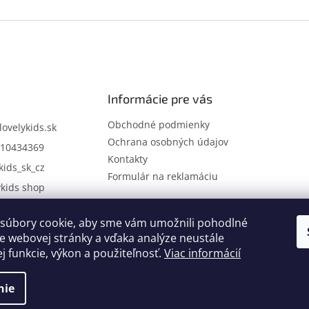
Informácie pre vás
Obchodné podmienky
lovelykids.sk
Ochrana osobných údajov
10434369
Kontakty
kids_sk_cz
Formulár na reklamáciu
ykids shop
súbory cookie, aby sme vám umožnili pohodlné
Kontakty
Novinky
e webovej stránky a vďaka analýze neustále
ej funkcie, výkon a použiteľnosť.
Viac informácií
nie
.