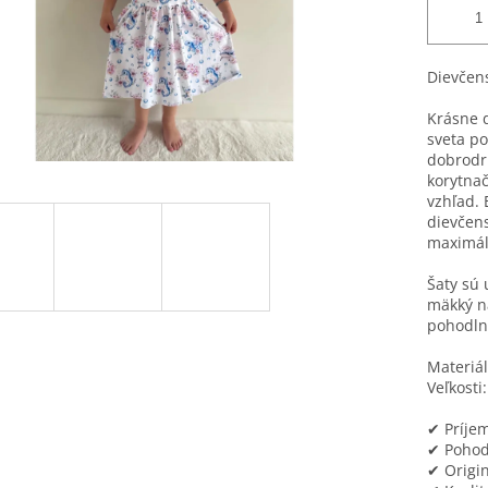
Dievčens
Krásne 
sveta po
dobrodru
korytnač
vzhľad. 
dievčens
maximál
Šaty sú 
mäkký n
pohodln
Materiál
Veľkosti:
✔ Príjem
✔ Pohod
✔ Origi