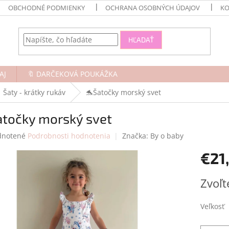
OBCHODNÉ PODMIENKY
OCHRANA OSOBNÝCH ÚDAJOV
KO
HĽADAŤ
AJ
🔖 DARČEKOVÁ POUKÁŽKA
Šaty - krátky rukáv
🐬Šatočky morský svet
atočky morský svet
rné
notené
Podrobnosti hodnotenia
Značka:
By o baby
enie
€21
tu
Jednotk
Zvoľt
cena:
čiek.
Veľkosť