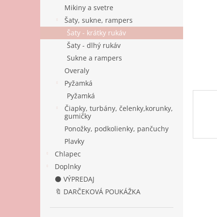
Mikiny a svetre
Šaty, sukne, rampers
Šaty - krátky rukáv
Šaty - dlhý rukáv
Sukne a rampers
Overaly
Pyžamká
Pyžamká
Čiapky, turbány, čelenky,korunky,
gumičky
Ponožky, podkolienky, pančuchy
Plavky
Chlapec
Doplnky
⚫ VÝPREDAJ
🔖 DARČEKOVÁ POUKÁŽKA