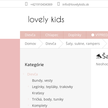
Prejsť
+421910434369
info@lovelykids.sk
na
obsah
Dievča
Chlapec
Doplnky
⚫ VÝPRED
Domov
Dievča
Šaty, sukne, rampers
B
🐬Š
o
Preskočiť
č
Prieme
Kategórie
Neohod
kategórie
n
hodnot
ý
produk
Dievča
p
je
Bundy, vesty
a
0,0
Legínky, tepláky, trakovky
z
n
5
e
Kraťasy
hviezdi
l
Tričká, body, tuniky
Komplety