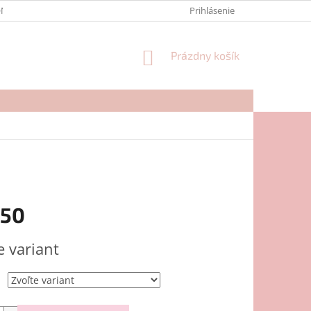
NTAKTY
FORMULÁR NA REKLAMÁCIU
Prihlásenie
NÁKUPNÝ
Prázdny košík
KOŠÍK
,50
ová
e variant