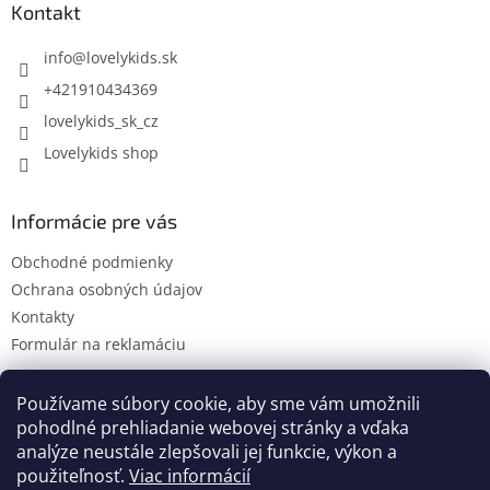
ä
Kontakt
t
i
info
@
lovelykids.sk
e
+421910434369
lovelykids_sk_cz
Lovelykids shop
Informácie pre vás
Obchodné podmienky
Ochrana osobných údajov
Kontakty
Formulár na reklamáciu
Používame súbory cookie, aby sme vám umožnili
pohodlné prehliadanie webovej stránky a vďaka
Kontakty
Novinky
analýze neustále zlepšovali jej funkcie, výkon a
použiteľnosť.
Viac informácií