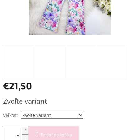
€21,50
Jednotková
Zvoľte variant
cena:
Veľkosť
Pridať do košíka