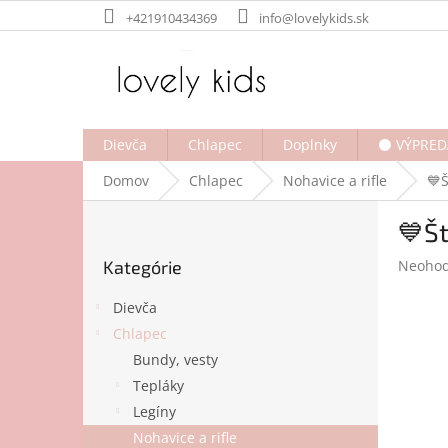
Prejsť
+421910434369
info@lovelykids.sk
na
obsah
Dievča
Chlapec
Doplnky
⚫ VÝPRED
Domov
Chlapec
Nohavice a rifle
💙
B
💙Št
o
Preskočiť
č
Prieme
Kategórie
Neohod
kategórie
n
hodnot
ý
produk
Dievča
p
je
Chlapec
a
0,0
Bundy, vesty
z
n
5
e
Tepláky
hviezdi
l
Legíny
Nohavice a rifle