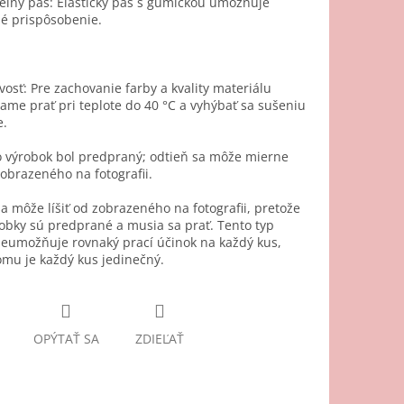
eľný pás: Elastický pás s gumičkou umožňuje
é prispôsobenie.
ivosť: Pre zachovanie farby a kvality materiálu
me prať pri teplote do 40 °C a vyhýbať sa sušeniu
e.
o výrobok bol predpraný; odtieň sa môže mierne
 zobrazeného na fotografii.
a môže líšiť od zobrazeného na fotografii, pretože
robky sú predprané a musia sa prať. Tento typ
neumožňuje rovnaký prací účinok na každý kus,
mu je každý kus jedinečný.
OPÝTAŤ SA
ZDIEĽAŤ