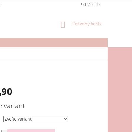
NTAKTY
FORMULÁR NA REKLAMÁCIU
Prihlásenie
NÁKUPNÝ
Prázdny košík
KOŠÍK
,90
ová
e variant