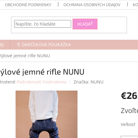
OBCHODNÉ PODMIENKY
OCHRANA OSOBNÝCH ÚDAJOV
KO
HĽADAŤ
AJ
🔖 DARČEKOVÁ POUKÁŽKA
Štýlové jemné rifle NUNU
ýlové jemné rifle NUNU
rné
notené
Podrobnosti hodnotenia
Značka:
NUNU
enie
€26
tu
Jednotk
Zvoľt
cena:
čiek.
Veľkosť