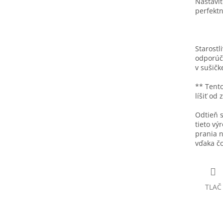
Nastavit
perfektn
Starostl
odporúča
v sušičk
** Tent
líšiť od
Odtieň s
tieto vý
prania 
vďaka čo
TLAČ