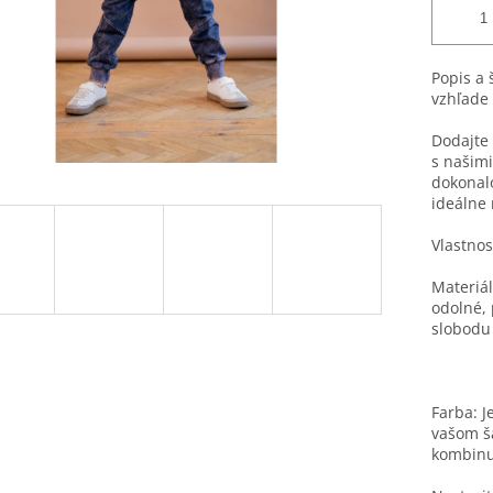
Popis a 
vzhľade
Dodajte 
s našimi
dokonal
ideálne
Vlastnos
Materiál
odolné, 
slobodu
Farba: J
vašom ša
kombinuj