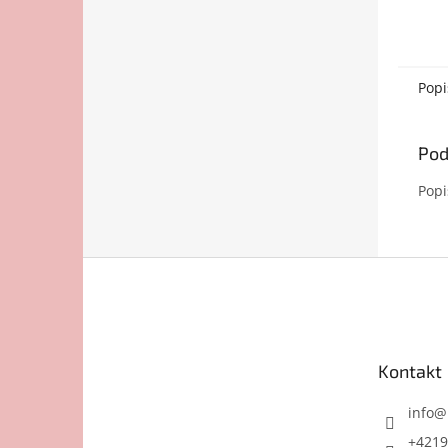
Popi
Pod
Popi
Z
á
p
ä
t
Kontakt
i
e
info
@
+4219