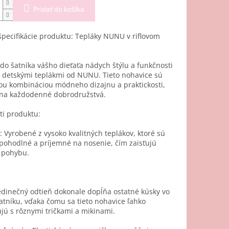
Pridať do košíka
špecifikácie produktu: Tepláky NUNU v riflovom
do šatníka vášho dieťaťa nádych štýlu a funkčnosti
 detskými teplákmi od NUNU. Tieto nohavice sú
ou kombináciou módneho dizajnu a praktickosti,
 na každodenné dobrodružstvá.
ti produktu:
: Vyrobené z vysoko kvalitných teplákov, ktoré sú
pohodlné a príjemné na nosenie, čím zaisťujú
 pohybu.
edinečný odtieň dokonale dopĺňa ostatné kúsky vo
tníku, vďaka čomu sa tieto nohavice ľahko
ú s rôznymi tričkami a mikinami.