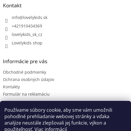
ä
Kontakt
t
i
info
@
lovelykids.sk
e
+421910434369
lovelykids_sk_cz
Lovelykids shop
Informácie pre vás
Obchodné podmienky
Ochrana osobných údajov
Kontakty
Formulár na reklamáciu
Používame súbory cookie, aby sme vám umožnili
pohodlné prehliadanie webovej stránky a vďaka
Kontakty
Novinky
analýze neustále zlepšovali jej funkcie, výkon a
použiteľnosť.
Viac informácií