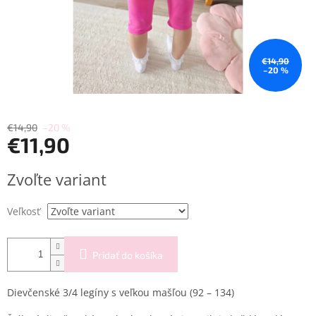
€14,90
–20 %
€14,90
–20 %
€11,90
Jednotková
Zvoľte variant
cena:
Veľkosť
Pridať do košíka
Dievčenské 3/4 legíny s veľkou mašľou (92 – 134)