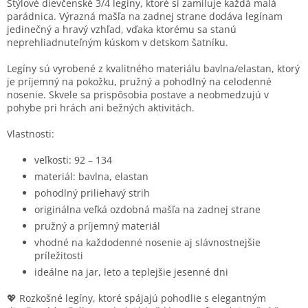
Štýlové dievčenské 3/4 legíny, ktoré si zamiluje každá malá
parádnica. Výrazná mašľa na zadnej strane dodáva legínam
jedinečný a hravý vzhľad, vďaka ktorému sa stanú
neprehliadnuteľným kúskom v detskom šatníku.
Legíny sú vyrobené z kvalitného materiálu
bavlna/elastan
, ktorý
je príjemný na pokožku, pružný a pohodlný na celodenné
nosenie. Skvele sa prispôsobia postave a neobmedzujú v
pohybe pri hrách ani bežných aktivitách.
Vlastnosti:
veľkosti:
92 – 134
materiál:
bavlna, elastan
pohodlný priliehavý strih
originálna veľká ozdobná mašľa na zadnej strane
pružný a príjemný materiál
vhodné na každodenné nosenie aj slávnostnejšie
príležitosti
ideálne na jar, leto a teplejšie jesenné dni
💖 Rozkošné legíny, ktoré spájajú pohodlie s elegantným