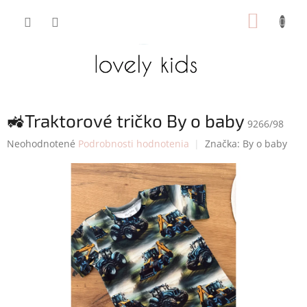
Prejsť
NÁKUP
na
obsah
KOŠÍK
🚜Traktorové tričko By o baby
9266/98
Priemerné
Neohodnotené
Podrobnosti hodnotenia
Značka:
By o baby
hodnotenie
produktu
je
0,0
z
5
hviezdičiek.