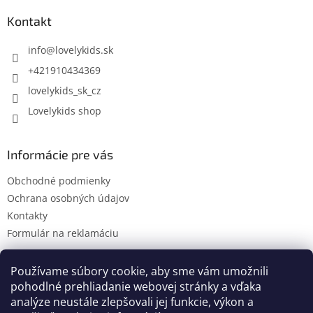
p
ä
Kontakt
t
i
info
@
lovelykids.sk
e
+421910434369
lovelykids_sk_cz
Lovelykids shop
Informácie pre vás
Obchodné podmienky
Ochrana osobných údajov
Kontakty
Formulár na reklamáciu
Používame súbory cookie, aby sme vám umožnili
pohodlné prehliadanie webovej stránky a vďaka
Kontakty
Novinky
analýze neustále zlepšovali jej funkcie, výkon a