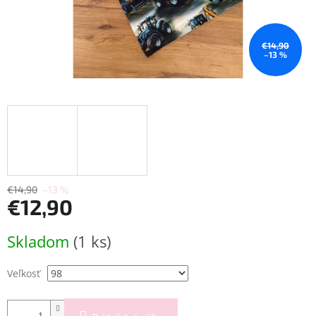
€14,90
–13 %
€14,90
–13 %
€12,90
Jednotková
Skladom
(1 ks)
cena:
Veľkosť