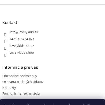
Z
á
p
ä
Kontakt
t
i
info
@
lovelykids.sk
e
+421910434369
lovelykids_sk_cz
Lovelykids shop
Informácie pre vás
Obchodné podmienky
Ochrana osobných údajov
Kontakty
Formulár na reklamáciu