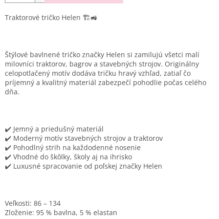
Traktorové tričko Helen 🏗️🚜
Štýlové bavlnené tričko značky Helen si zamilujú všetci malí
milovníci traktorov, bagrov a stavebných strojov. Originálny
celopotlačený motív dodáva tričku hravý vzhľad, zatiaľ čo
príjemný a kvalitný materiál zabezpečí pohodlie počas celého
dňa.
✔️ Jemný a priedušný materiál
✔️ Moderný motív stavebných strojov a traktorov
✔️ Pohodlný strih na každodenné nosenie
✔️ Vhodné do škôlky, školy aj na ihrisko
✔️ Luxusné spracovanie od poľskej značky Helen
Veľkosti:
86 – 134
Zloženie:
95 % bavlna, 5 % elastan