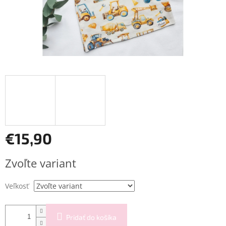
€15,90
Jednotková
Zvoľte variant
cena:
Veľkosť
Pridať do košíka