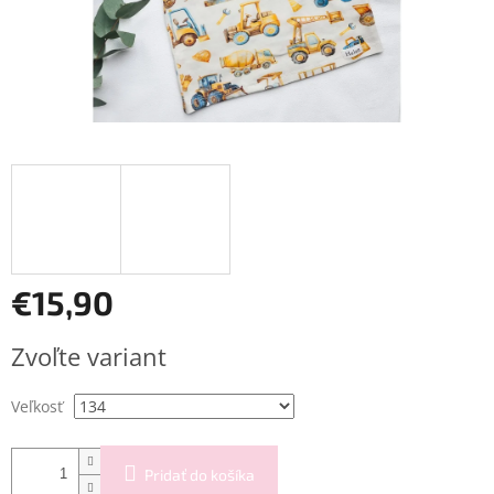
€15,90
Jednotková
Zvoľte variant
cena:
Veľkosť
Pridať do košíka