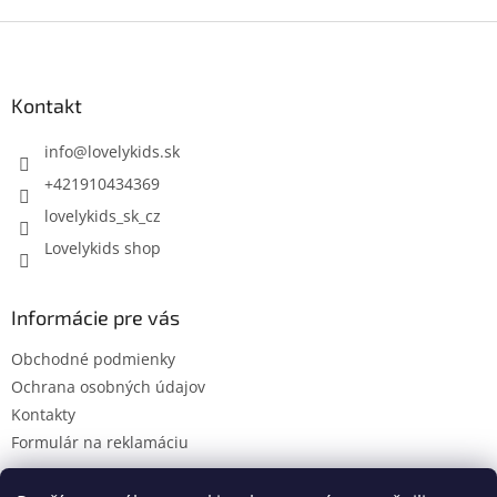
Z
á
p
ä
Kontakt
t
i
info
@
lovelykids.sk
e
+421910434369
lovelykids_sk_cz
Lovelykids shop
Informácie pre vás
Obchodné podmienky
Ochrana osobných údajov
Kontakty
Formulár na reklamáciu