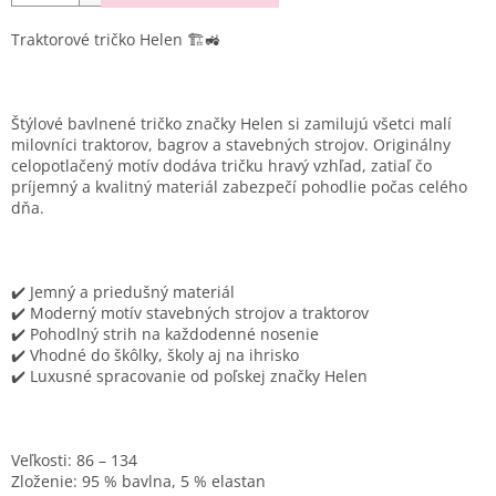
Traktorové tričko Helen 🏗️🚜
Štýlové bavlnené tričko značky Helen si zamilujú všetci malí
milovníci traktorov, bagrov a stavebných strojov. Originálny
celopotlačený motív dodáva tričku hravý vzhľad, zatiaľ čo
príjemný a kvalitný materiál zabezpečí pohodlie počas celého
dňa.
✔️ Jemný a priedušný materiál
✔️ Moderný motív stavebných strojov a traktorov
✔️ Pohodlný strih na každodenné nosenie
✔️ Vhodné do škôlky, školy aj na ihrisko
✔️ Luxusné spracovanie od poľskej značky Helen
Veľkosti:
86 – 134
Zloženie:
95 % bavlna, 5 % elastan