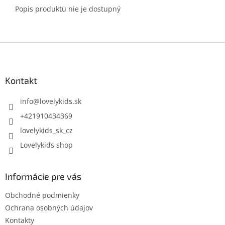
Popis produktu nie je dostupný
Z
á
p
ä
Kontakt
t
i
info
@
lovelykids.sk
e
+421910434369
lovelykids_sk_cz
Lovelykids shop
Informácie pre vás
Obchodné podmienky
Ochrana osobných údajov
Kontakty