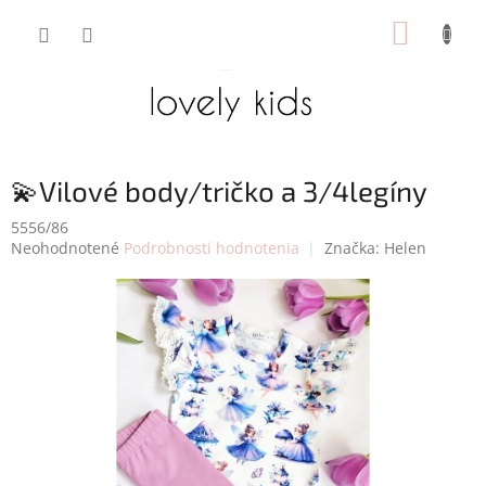
Prejsť
NÁKUP
na
obsah
KOŠÍK
💫Vilové body/tričko a 3/4legíny
5556/86
Priemerné
Neohodnotené
Podrobnosti hodnotenia
Značka:
Helen
hodnotenie
produktu
je
0,0
z
5
hviezdičiek.