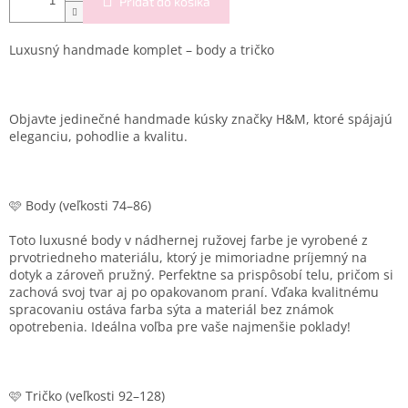
Pridať do košíka
Luxusný handmade komplet – body a tričko
Objavte jedinečné handmade kúsky značky H&M, ktoré spájajú
eleganciu, pohodlie a kvalitu.
🩷 Body (veľkosti 74–86)
Toto luxusné body v nádhernej ružovej farbe je vyrobené z
prvotriedneho materiálu, ktorý je mimoriadne príjemný na
dotyk a zároveň pružný. Perfektne sa prispôsobí telu, pričom si
zachová svoj tvar aj po opakovanom praní. Vďaka kvalitnému
spracovaniu ostáva farba sýta a materiál bez známok
opotrebenia. Ideálna voľba pre vaše najmenšie poklady!
🩷 Tričko (veľkosti 92–128)