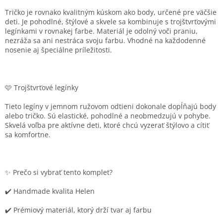
Tričko je rovnako kvalitným kúskom ako body, určené pre väčšie
deti. Je pohodlné, štýlové a skvele sa kombinuje s trojštvrťovými
legínkami v rovnakej farbe. Materiál je odolný voči praniu,
nezráža sa ani nestráca svoju farbu. Vhodné na každodenné
nosenie aj špeciálne príležitosti.
🩷 Trojštvrťové legínky
Tieto legíny v jemnom ružovom odtieni dokonale dopĺňajú body
alebo tričko. Sú elastické, pohodlné a neobmedzujú v pohybe.
Skvelá voľba pre aktívne deti, ktoré chcú vyzerať štýlovo a cítiť
sa komfortne.
✨ Prečo si vybrať tento komplet?
✔️ Handmade kvalita Helen
✔️ Prémiový materiál, ktorý drží tvar aj farbu