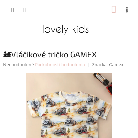
Prejsť
NÁKUP
na
obsah
KOŠÍK
🚂Vláčikové tričko GAMEX
Priemerné
Neohodnotené
Podrobnosti hodnotenia
Značka:
Gamex
hodnotenie
produktu
je
0,0
z
5
hviezdičiek.