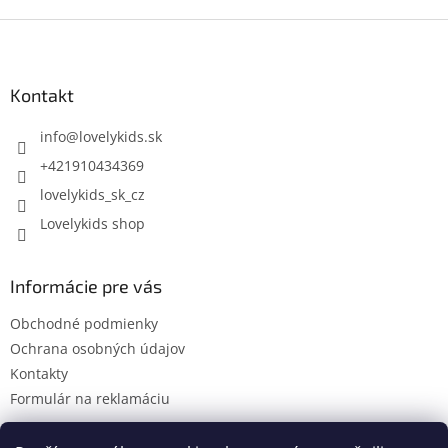
Z
á
p
ä
Kontakt
t
i
info
@
lovelykids.sk
e
+421910434369
lovelykids_sk_cz
Lovelykids shop
Informácie pre vás
Obchodné podmienky
Ochrana osobných údajov
Kontakty
Formulár na reklamáciu