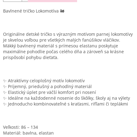
Bavlnené tričko Lokomotíva 🚂
Originálne detské tričko s výrazným motívom parnej lokomotívy
je skvelou voľbou pre všetkých malých fanúšikov vláčikov.
Mäkký bavlnený materiál s prímesou elastanu poskytuje
maximálne pohodlie počas celého dňa a zároveň sa krásne
prispôsobí pohybu dieťaťa.
✨ Atraktívny celoplošný motív lokomotív
✨ Príjemný, priedušný a pohodlný materiál
✨ Elastický úplet pre väčší komfort pri nosení
✨ Ideálne na každodenné nosenie do škôlky, školy aj na výlety
✨ Jednoducho kombinovateľné s kraťasmi, rifľami či teplákmi
Veľkosti:
86 – 134
Materiál:
bavlna, elastan