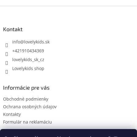
Z
á
p
ä
Kontakt
t
i
info
@
lovelykids.sk
e
+421910434369
lovelykids_sk_cz
Lovelykids shop
Informácie pre vás
Obchodné podmienky
Ochrana osobných údajov
Kontakty
Formulár na reklamáciu