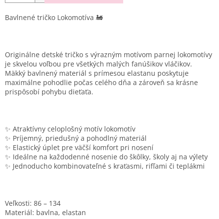
Bavlnené tričko Lokomotíva 🚂
Originálne detské tričko s výrazným motívom parnej lokomotívy
je skvelou voľbou pre všetkých malých fanúšikov vláčikov.
Mäkký bavlnený materiál s prímesou elastanu poskytuje
maximálne pohodlie počas celého dňa a zároveň sa krásne
prispôsobí pohybu dieťaťa.
✨ Atraktívny celoplošný motív lokomotív
✨ Príjemný, priedušný a pohodlný materiál
✨ Elastický úplet pre väčší komfort pri nosení
✨ Ideálne na každodenné nosenie do škôlky, školy aj na výlety
✨ Jednoducho kombinovateľné s kraťasmi, rifľami či teplákmi
Veľkosti:
86 – 134
Materiál:
bavlna, elastan