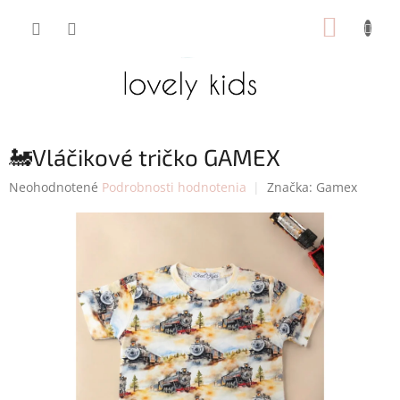
Prejsť
NÁKUP
na
obsah
KOŠÍK
🚂Vláčikové tričko GAMEX
Priemerné
Neohodnotené
Podrobnosti hodnotenia
Značka:
Gamex
hodnotenie
produktu
je
0,0
z
5
hviezdičiek.