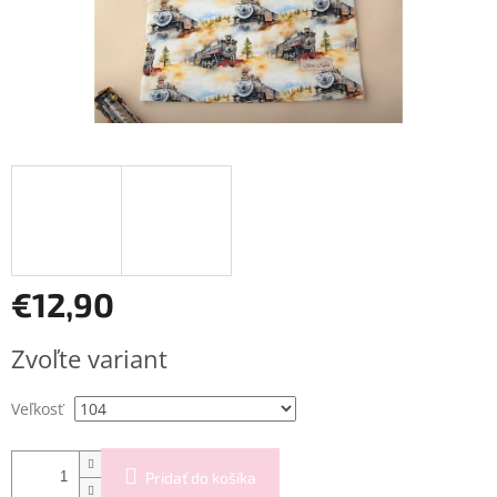
€12,90
Jednotková
Zvoľte variant
cena:
Veľkosť
Pridať do košíka