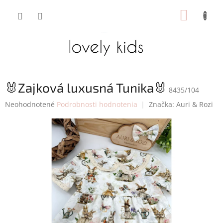
Prejsť
NÁKUP
na
obsah
KOŠÍK
🐰Zajková luxusná Tunika🐰
8435/104
Priemerné
Neohodnotené
Podrobnosti hodnotenia
Značka:
Auri & Rozi
hodnotenie
produktu
je
0,0
z
5
hviezdičiek.