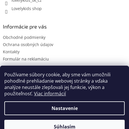
lovelykids_sk_cz
Lovelykids shop
Informácie pre vás
Obchodné podmienky
Ochrana osobných údajov
Kontakty
Formulár na reklamáciu
Používame súbory cookie, aby sme vám umožnili
pohodlné prehliadanie webovej stránky a vďaka
Kontakty
Novinky
analýze neustále zlepšovali jej funkcie, výkon a
použiteľnosť.
Viac informácií
Nastavenie
Vytvoril Shoptet
Súhlasím
Copyright 2026
lovelykids
. Všetky práva vyhradené.