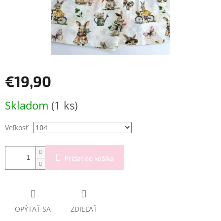
€19,90
Jednotková
Skladom
(1 ks)
cena:
Veľkosť
Pridať do košíka
OPÝTAŤ SA
ZDIEĽAŤ