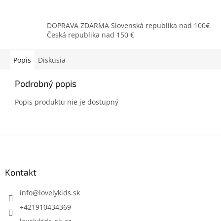
DOPRAVA ZDARMA Slovenská republika nad 100€
Česká republika nad 150 €
Popis
Diskusia
Podrobný popis
Popis produktu nie je dostupný
Z
á
p
ä
Kontakt
t
i
info
@
lovelykids.sk
e
+421910434369