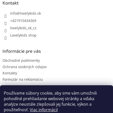
ä
Kontakt
t
i
info
@
lovelykids.sk
e
+421910434369
lovelykids_sk_cz
Lovelykids shop
Informácie pre vás
Obchodné podmienky
Ochrana osobných údajov
Kontakty
Formulár na reklamáciu
Používame súbory cookie, aby sme vám umožnili
pohodlné prehliadanie webovej stránky a vďaka
Kontakty
Novinky
analýze neustále zlepšovali jej funkcie, výkon a
použiteľnosť.
Viac informácií