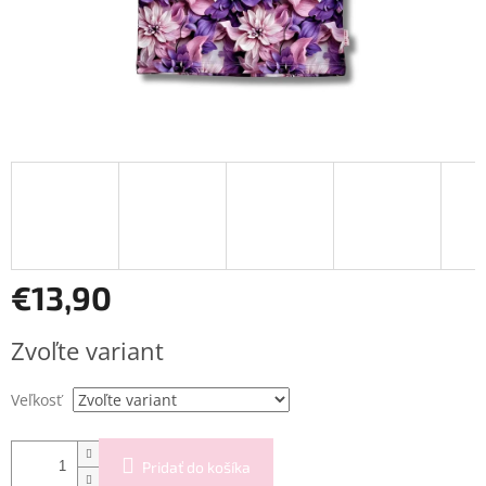
€13,90
Jednotková
Zvoľte variant
cena:
Veľkosť
Pridať do košíka