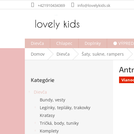
Prejsť
+421910434369
info@lovelykids.sk
na
obsah
Dievča
Chlapec
Doplnky
⚫ VÝPRED
Domov
Dievča
Šaty, sukne, rampers
B
Antr
o
Preskočiť
č
Kategórie
kategórie
Viano
n
ý
Dievča
p
Bundy, vesty
a
Legínky, tepláky, trakovky
n
e
Kraťasy
l
Tričká, body, tuniky
Komplety