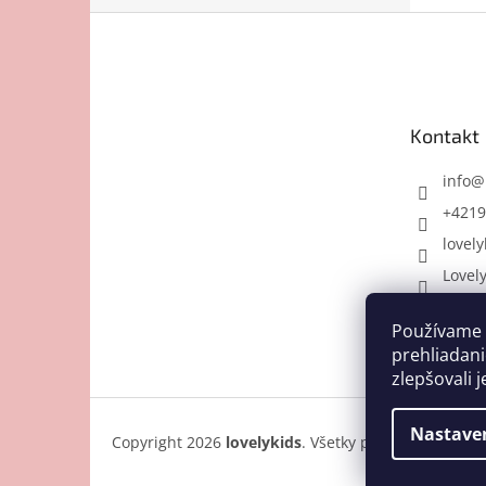
Z
á
p
ä
t
Kontakt
i
e
info
@
+4219
lovely
Lovel
Používame 
prehliadani
zlepšovali j
Nastave
Copyright 2026
lovelykids
. Všetky práva vyhradené