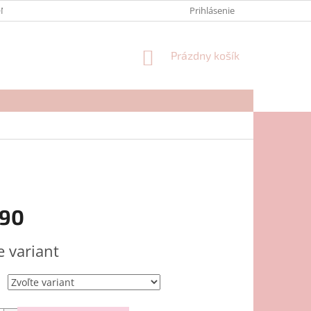
NTAKTY
FORMULÁR NA REKLAMÁCIU
Prihlásenie
NÁKUPNÝ
Prázdny košík
KOŠÍK
,90
ová
e variant