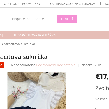
OBCHODNÉ PODMIENKY
OCHRANA OSOBNÝCH ÚDAJOV
KO
HĽADAŤ
AJ
🔖 DARČEKOVÁ POUKÁŽKA
Antracitová suknička
acitová suknička
Priemerné
Neohodnotené
Podrobnosti hodnotenia
Značka:
Zula
ce
hodnotenie
€17
produktu
je
0,0
Jednotk
Zvoľt
z
cena:
5
hviezdičiek.
Veľkosť