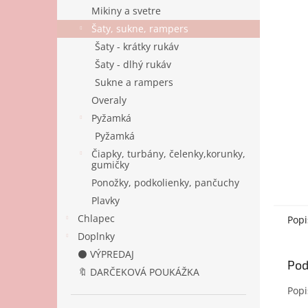
Mikiny a svetre
Šaty, sukne, rampers
Šaty - krátky rukáv
Šaty - dlhý rukáv
Sukne a rampers
Overaly
Pyžamká
Pyžamká
Čiapky, turbány, čelenky,korunky,
gumičky
Ponožky, podkolienky, pančuchy
Plavky
Chlapec
Popi
Doplnky
⚫ VÝPREDAJ
Pod
🔖 DARČEKOVÁ POUKÁŽKA
Popi