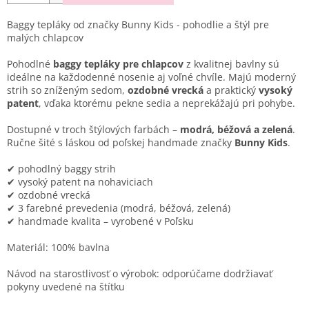
Baggy tepláky od značky Bunny Kids - pohodlie a štýl pre
malých chlapcov
Pohodlné
baggy tepláky pre chlapcov
z kvalitnej bavlny sú
ideálne na každodenné nosenie aj voľné chvíle. Majú moderný
strih so zníženým sedom,
ozdobné vrecká
a praktický
vysoký
patent
, vďaka ktorému pekne sedia a neprekážajú pri pohybe.
Dostupné v troch štýlových farbách –
modrá, béžová a zelená
.
Ručne šité s láskou od poľskej handmade značky
Bunny Kids
.
✔ pohodlný baggy strih
✔ vysoký patent na nohaviciach
✔ ozdobné vrecká
✔ 3 farebné prevedenia (modrá, béžová, zelená)
✔ handmade kvalita – vyrobené v Poľsku
Materiál: 100% bavlna
Návod na starostlivosť o výrobok: odporúčame dodržiavať
pokyny uvedené na štítku