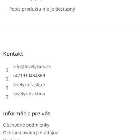
Popis produktu nie je dostupný
Z
á
p
ä
Kontakt
t
i
info
@
lovelykids.sk
e
+421910434369
lovelykids_sk_cz
Lovelykids shop
Informácie pre vás
Obchodné podmienky
Ochrana osobných údajov