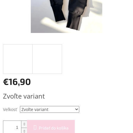
€16,90
Jednotková
Zvoľte variant
cena:
Veľkosť
Pridať do košíka