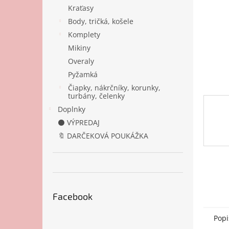
Kraťasy
Body, tričká, košele
Komplety
Mikiny
Overaly
Pyžamká
Čiapky, nákrčníky, korunky,
turbány, čelenky
Doplnky
⚫ VÝPREDAJ
🔖 DARČEKOVÁ POUKÁŽKA
Facebook
Popi