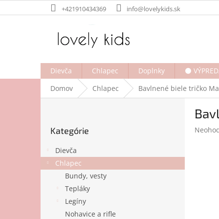
Prejsť
+421910434369
info@lovelykids.sk
na
obsah
Dievča
Chlapec
Doplnky
⚫ VÝPRED
Domov
Chlapec
Bavlnené biele tričko M
B
Bavl
o
Preskočiť
č
Prieme
Kategórie
Neohod
kategórie
n
hodnot
ý
produk
Dievča
p
je
Chlapec
a
0,0
Bundy, vesty
z
n
5
e
Tepláky
hviezdi
l
Legíny
Nohavice a rifle