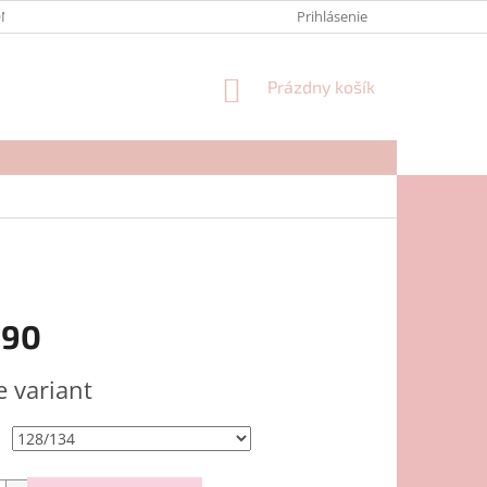
NTAKTY
FORMULÁR NA REKLAMÁCIU
Prihlásenie
NÁKUPNÝ
Prázdny košík
KOŠÍK
,90
ová
e variant