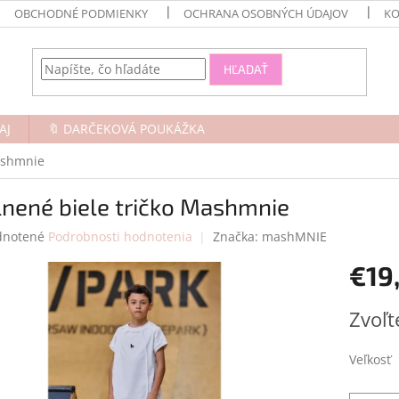
OBCHODNÉ PODMIENKY
OCHRANA OSOBNÝCH ÚDAJOV
KO
HĽADAŤ
AJ
🔖 DARČEKOVÁ POUKÁŽKA
ashmnie
nené biele tričko Mashmnie
rné
notené
Podrobnosti hodnotenia
Značka:
mashMNIE
enie
€19
tu
Jednotk
Zvoľt
cena:
čiek.
Veľkosť