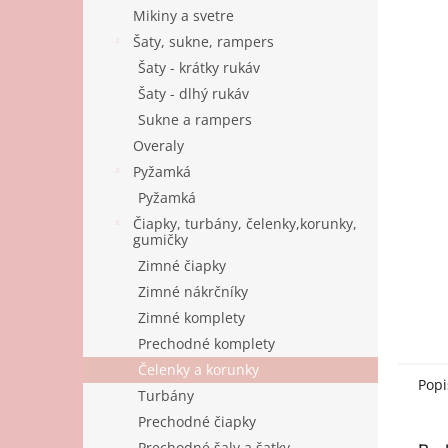
Mikiny a svetre
Šaty, sukne, rampers
Šaty - krátky rukáv
Šaty - dlhý rukáv
Sukne a rampers
Overaly
Pyžamká
Pyžamká
Čiapky, turbány, čelenky,korunky,
gumičky
Zimné čiapky
Zimné nákrčníky
Zimné komplety
Prechodné komplety
Čelenky a korunky
Popi
Turbány
Prechodné čiapky
Prechodné šaly a šatky