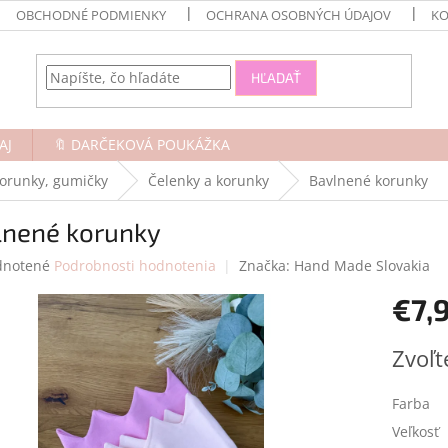
OBCHODNÉ PODMIENKY
OCHRANA OSOBNÝCH ÚDAJOV
KO
HĽADAŤ
AJ
🔖 DARČEKOVÁ POUKÁŽKA
korunky, gumičky
Čelenky a korunky
Bavlnené korunky
lnené korunky
rné
notené
Podrobnosti hodnotenia
Značka:
Hand Made Slovakia
enie
€7,
tu
Jednotk
Zvoľt
cena:
čiek.
Farba
Veľkosť