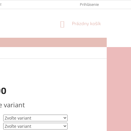
NTAKTY
FORMULÁR NA REKLAMÁCIU
Prihlásenie
NÁKUPNÝ
Prázdny košík
KOŠÍK
90
ová
e variant