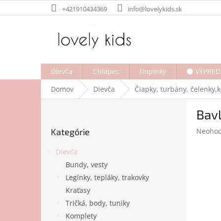
Prejsť
+421910434369
info@lovelykids.sk
na
obsah
Dievča
Chlapec
Doplnky
⚫ VÝPRED
Domov
Dievča
Čiapky, turbány, čelenky,
B
Bav
o
Preskočiť
č
Prieme
Kategórie
Neohod
kategórie
n
hodnot
ý
produk
Dievča
p
je
Bundy, vesty
a
0,0
Legínky, tepláky, trakovky
z
n
5
e
Kraťasy
hviezdi
l
Tričká, body, tuniky
Komplety