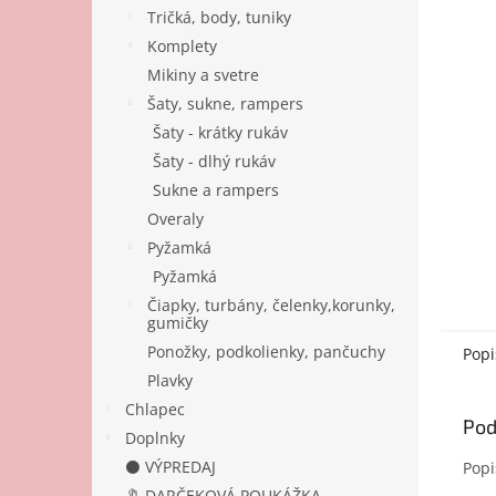
Tričká, body, tuniky
Komplety
Mikiny a svetre
Šaty, sukne, rampers
Šaty - krátky rukáv
Šaty - dlhý rukáv
Sukne a rampers
Overaly
Pyžamká
Pyžamká
Čiapky, turbány, čelenky,korunky,
gumičky
Ponožky, podkolienky, pančuchy
Popi
Plavky
Chlapec
Pod
Doplnky
⚫ VÝPREDAJ
Popi
🔖 DARČEKOVÁ POUKÁŽKA