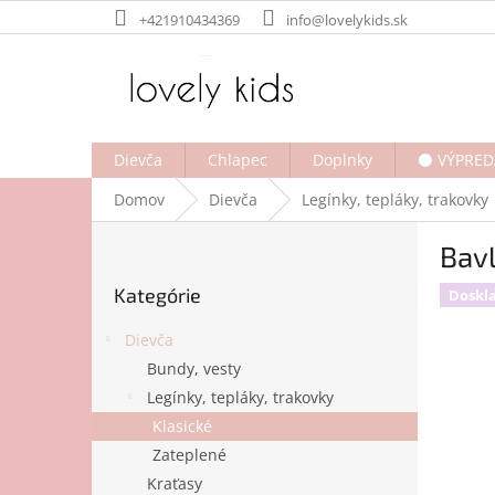
Prejsť
+421910434369
info@lovelykids.sk
na
obsah
Dievča
Chlapec
Doplnky
⚫ VÝPRED
Domov
Dievča
Legínky, tepláky, trakovky
B
Bav
o
Preskočiť
č
Kategórie
kategórie
Doskl
n
ý
Dievča
p
Bundy, vesty
a
Legínky, tepláky, trakovky
n
e
Klasické
l
Zateplené
Kraťasy