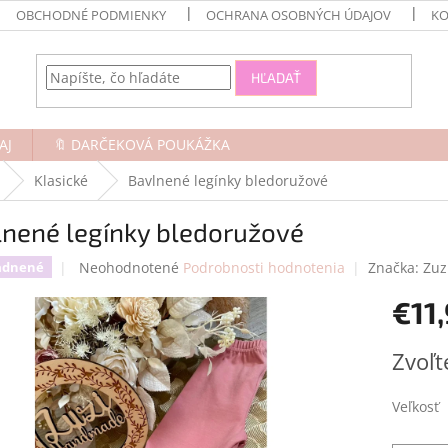
OBCHODNÉ PODMIENKY
OCHRANA OSOBNÝCH ÚDAJOV
KO
HĽADAŤ
AJ
🔖 DARČEKOVÁ POUKÁŽKA
Klasické
Bavlnené legínky bledoružové
lnené legínky bledoružové
Priemerné
Neohodnotené
Podrobnosti hodnotenia
Značka:
Zuz
adnené
hodnotenie
€11
produktu
je
0,0
Jednotk
Zvoľt
z
cena:
5
hviezdičiek.
Veľkosť