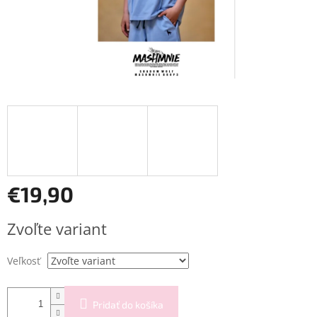
€19,90
Jednotková
Zvoľte variant
cena:
Veľkosť
Pridať do košíka