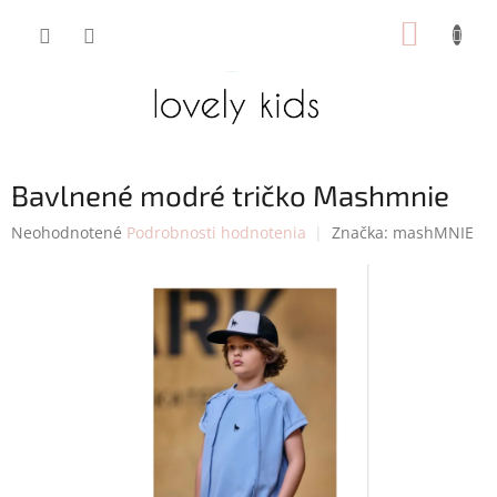
Prejsť
NÁKUP
na
obsah
KOŠÍK
Bavlnené modré tričko Mashmnie
Priemerné
Neohodnotené
Podrobnosti hodnotenia
Značka:
mashMNIE
hodnotenie
produktu
je
0,0
z
5
hviezdičiek.