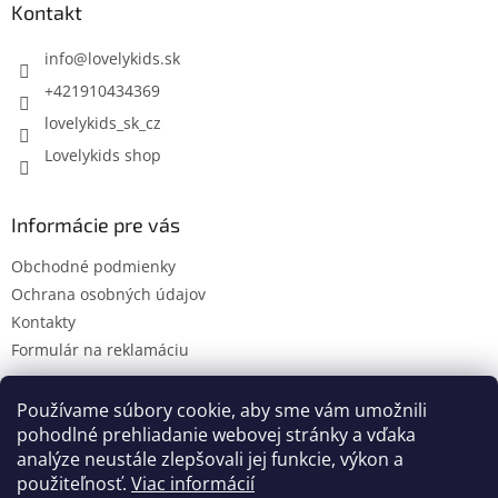
ä
Kontakt
t
i
info
@
lovelykids.sk
e
+421910434369
lovelykids_sk_cz
Lovelykids shop
Informácie pre vás
Obchodné podmienky
Ochrana osobných údajov
Kontakty
Formulár na reklamáciu
Používame súbory cookie, aby sme vám umožnili
pohodlné prehliadanie webovej stránky a vďaka
Kontakty
Novinky
analýze neustále zlepšovali jej funkcie, výkon a
použiteľnosť.
Viac informácií