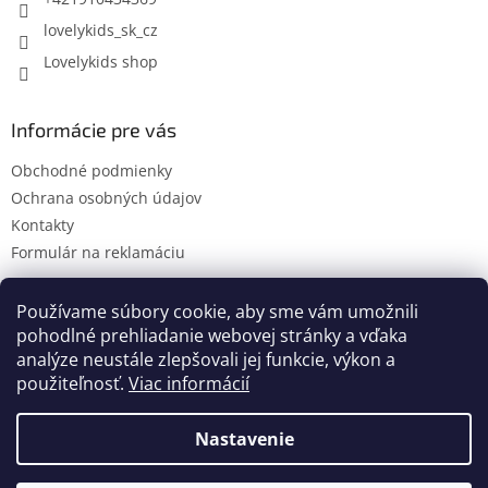
lovelykids_sk_cz
Lovelykids shop
Informácie pre vás
Obchodné podmienky
Ochrana osobných údajov
Kontakty
Formulár na reklamáciu
Používame súbory cookie, aby sme vám umožnili
pohodlné prehliadanie webovej stránky a vďaka
Kontakty
Novinky
analýze neustále zlepšovali jej funkcie, výkon a
použiteľnosť.
Viac informácií
Nastavenie
Vytvoril Shoptet