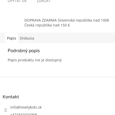
OPÝTAŤ SA
ZDIEĽAŤ
DOPRAVA ZDARMA Slovenská republika nad 100€
Česká republika nad 150 €
Popis
Diskusia
Podrobný popis
Popis produktu nie je dostupný
Z
á
p
ä
Kontakt
t
i
info
@
lovelykids.sk
e
+421910434369