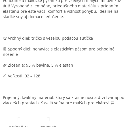
Pohodlné a mäkučké pyžamko pre všetkých malých milovníkov
áut! Vyrobené z jemného, priedušného materiálu s pridaním
elastanu pre ešte väčší komfort a voľnosť pohybu. Ideálne na
sladké sny aj domáce leňošenie.
👕 Vrchný diel: tričko s veselou potlačou autíčka
👖 Spodný diel: nohavice s elastickým pásom pre pohodlné
nosenie
🌿 Zloženie: 95 % bavlna, 5 % elastan
📏 Veľkosti: 92 – 128
Príjemný, kvalitný materiál, ktorý sa krásne nosí a drží tvar aj po
viacerých praniach. Skvelá voľba pre malých pretekárov! 🏁