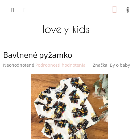
Prejsť
NÁKUP
na
obsah
KOŠÍK
Bavlnené pyžamko
Priemerné
Neohodnotené
Podrobnosti hodnotenia
Značka:
By o baby
hodnotenie
produktu
je
0,0
z
5
hviezdičiek.