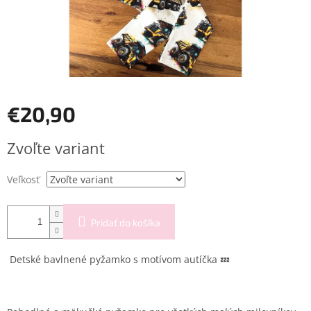
€20,90
Jednotková
Zvoľte variant
cena:
Veľkosť
Pridať do košíka
Detské bavlnené pyžamko s motívom autíčka 💤