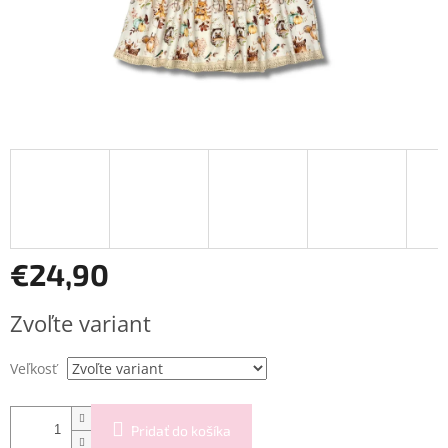
€24,90
Jednotková
Zvoľte variant
cena:
Veľkosť
Pridať do košíka