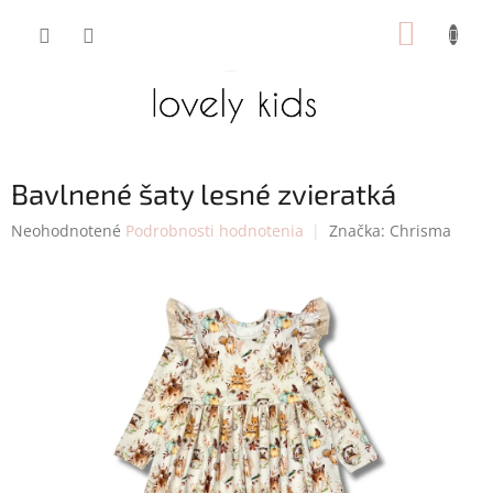
Prejsť
NÁKUP
na
obsah
KOŠÍK
Bavlnené šaty lesné zvieratká
Priemerné
Neohodnotené
Podrobnosti hodnotenia
Značka:
Chrisma
hodnotenie
produktu
je
0,0
z
5
hviezdičiek.