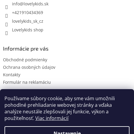
i
info
@
lovelykids.sk
e
+421910434369
lovelykids_sk_cz
Lovelykids shop
Informácie pre vás
Obchodné podmienky
Ochrana osobných údajov
Kontakty
Formulár na reklamáciu
Používame súbory cookie, aby sme vám umožnili
pohodlné prehliadanie webovej stránky a vďaka
Kontakty
Novinky
analýze neustále zlepšovali jej funkcie, výkon a
použiteľnosť.
Viac informácií
Nastavenie