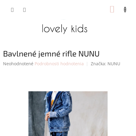
Prejsť
NÁKUP
na
obsah
KOŠÍK
Bavlnené jemné rifle NUNU
Priemerné
Neohodnotené
Podrobnosti hodnotenia
Značka:
NUNU
hodnotenie
produktu
je
0,0
z
5
hviezdičiek.