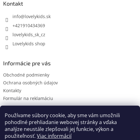
ä
Kontakt
t
i
info
@
lovelykids.sk
e
+421910434369
lovelykids_sk_cz
Lovelykids shop
Informácie pre vás
Obchodné podmienky
Ochrana osobných údajov
Kontakty
Formulár na reklamáciu
Používame súbory cookie, aby sme vám umožnili
pohodlné prehliadanie webovej stránky a vďaka
Kontakty
Novinky
analýze neustále zlepšovali jej funkcie, výkon a
použiteľnosť.
Viac informácií