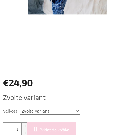
€24,90
Jednotková
Zvoľte variant
cena:
Veľkosť
Pridať do košíka