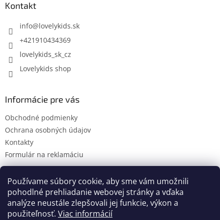
ä
Kontakt
t
i
info
@
lovelykids.sk
e
+421910434369
lovelykids_sk_cz
Lovelykids shop
Informácie pre vás
Obchodné podmienky
Ochrana osobných údajov
Kontakty
Formulár na reklamáciu
Používame súbory cookie, aby sme vám umožnili
pohodlné prehliadanie webovej stránky a vďaka
Kontakty
Novinky
analýze neustále zlepšovali jej funkcie, výkon a
použiteľnosť.
Viac informácií