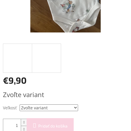
€9,90
Jednotková
Zvoľte variant
cena:
Veľkosť
Pridať do košíka