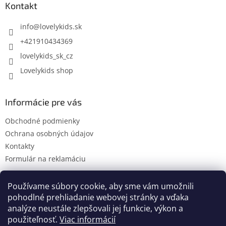
ä
Kontakt
t
i
info
@
lovelykids.sk
e
+421910434369
lovelykids_sk_cz
Lovelykids shop
Informácie pre vás
Obchodné podmienky
Ochrana osobných údajov
Kontakty
Formulár na reklamáciu
Používame súbory cookie, aby sme vám umožnili
pohodlné prehliadanie webovej stránky a vďaka
Kontakty
Novinky
analýze neustále zlepšovali jej funkcie, výkon a
použiteľnosť.
Viac informácií