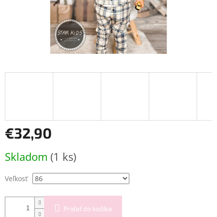
€32,90
Jednotková
Skladom
(1 ks)
cena:
Veľkosť
Pridať do košíka