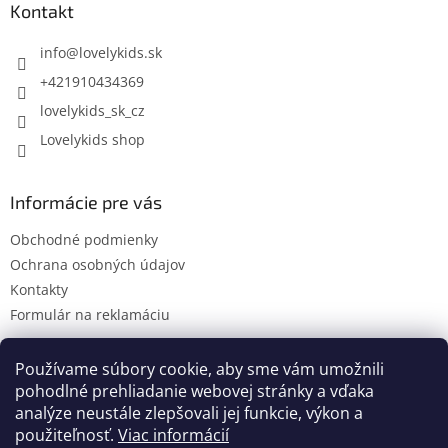
ä
Kontakt
t
i
info
@
lovelykids.sk
e
+421910434369
lovelykids_sk_cz
Lovelykids shop
Informácie pre vás
Obchodné podmienky
Ochrana osobných údajov
Kontakty
Formulár na reklamáciu
Používame súbory cookie, aby sme vám umožnili
pohodlné prehliadanie webovej stránky a vďaka
Kontakty
Novinky
analýze neustále zlepšovali jej funkcie, výkon a
použiteľnosť.
Viac informácií