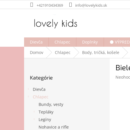
Prejsť
+421910434369
info@lovelykids.sk
na
obsah
Dievča
Chlapec
Doplnky
⚫ VÝPRED
Domov
Chlapec
Body, tričká, košele
B
Biel
o
Preskočiť
č
Prieme
Kategórie
Neohod
kategórie
n
hodnot
ý
produk
Dievča
p
je
Chlapec
a
0,0
Bundy, vesty
z
n
5
e
Tepláky
hviezdi
l
Legíny
Nohavice a rifle