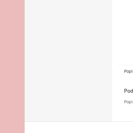
Popi
Pod
Popi
Z
á