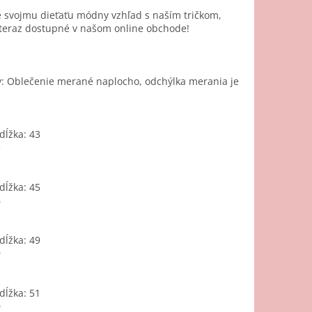
 svojmu dieťaťu módny vzhľad s naším tričkom,
 teraz dostupné v našom online obchode!
: Oblečenie merané naplocho, odchýlka merania je
dĺžka: 43
3
dĺžka: 45
6
dĺžka: 49
9
dĺžka: 51
0