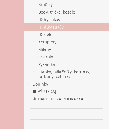
Kraťasy
Body, tričká, košele
Dlhý rukáv
Krátky rukáv
Košele
Komplety
Mikiny
Overaly
Pyžamká
Čiapky, nákrčníky, korunky,
turbány, čelenky
Doplnky
⚫ VÝPREDAJ
🔖 DARČEKOVÁ POUKÁŽKA