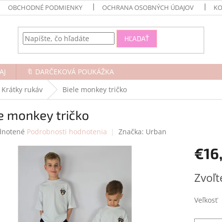
OBCHODNÉ PODMIENKY
OCHRANA OSOBNÝCH ÚDAJOV
KO
HĽADAŤ
AJ
🔖 DARČEKOVÁ POUKÁŽKA
Krátky rukáv
Biele monkey tričko
e monkey tričko
rné
notené
Podrobnosti hodnotenia
Značka:
Urban
enie
€16
tu
Jednotk
Zvoľt
cena:
čiek.
Veľkosť