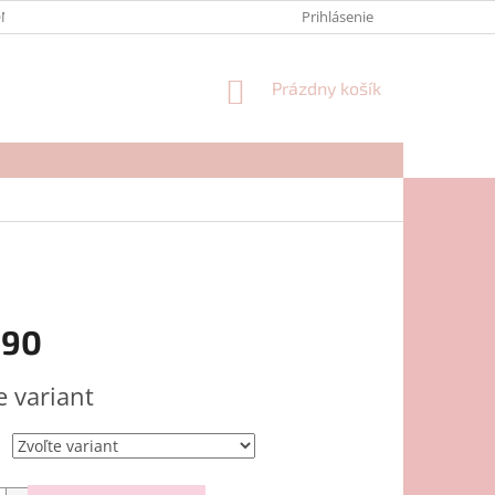
NTAKTY
FORMULÁR NA REKLAMÁCIU
Prihlásenie
NÁKUPNÝ
Prázdny košík
KOŠÍK
,90
ová
e variant