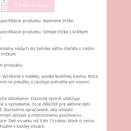
Pridať do košíka
špecifikácie produktu: Bavlnené tričko
špecifikácie produktu: Detské tričko s krátkym
.
 módny nádych do šatníka vášho dieťaťa s naším
 tričkom.
ti produktu:
: Vyrobené z mäkkej, vysoko kvalitnej bavlny, ktorá
mná na pokožku a zaisťuje pohodlie pri nosení.
hé obliekanie: Elastický výstrih uľahčuje
ie a vyzliekanie, čo je dôležité pre aktívne deti.
: Starostlivo spracované, aby odolalo
nným výzvam a intenzívnemu používaniu.
pre: Deti vo veku od 3 do 13 rokov, ktoré si cenia
hodlie v každej situácii.