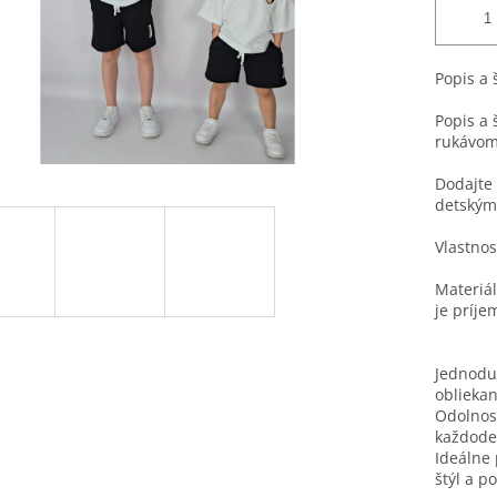
Popis a 
Popis a 
rukávom
Dodajte
detským
Vlastnos
Materiál
je príje
Jednoduc
obliekan
Odolnosť
každode
Ideálne 
štýl a po