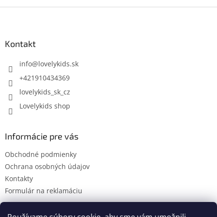
Z
á
p
ä
Kontakt
t
i
info
@
lovelykids.sk
e
+421910434369
lovelykids_sk_cz
Lovelykids shop
Informácie pre vás
Obchodné podmienky
Ochrana osobných údajov
Kontakty
Formulár na reklamáciu