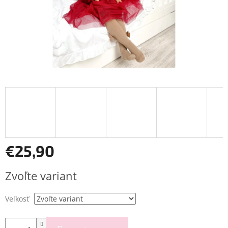
€25,90
Jednotková
Zvoľte variant
cena:
Veľkosť