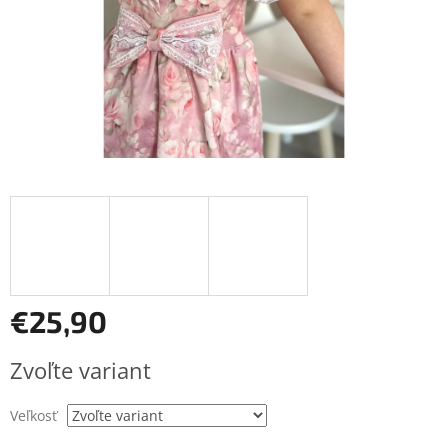
€25,90
Jednotková
Zvoľte variant
cena:
Veľkosť