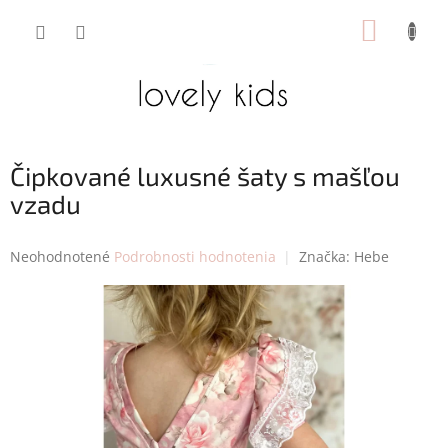
Prejsť
NÁKUP
na
obsah
KOŠÍK
Čipkované luxusné šaty s mašľou
vzadu
Priemerné
Neohodnotené
Podrobnosti hodnotenia
Značka:
Hebe
hodnotenie
produktu
je
0,0
z
5
hviezdičiek.