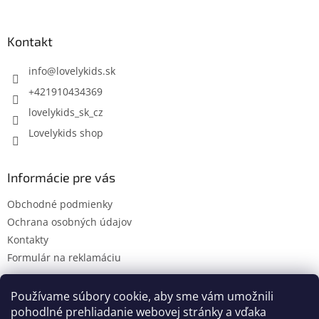
á
p
ä
Kontakt
t
i
info
@
lovelykids.sk
e
+421910434369
lovelykids_sk_cz
Lovelykids shop
Informácie pre vás
Obchodné podmienky
Ochrana osobných údajov
Kontakty
Formulár na reklamáciu
Používame súbory cookie, aby sme vám umožnili
pohodlné prehliadanie webovej stránky a vďaka
Kontakty
Novinky