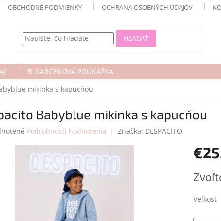
OBCHODNÉ PODMIENKY
OCHRANA OSOBNÝCH ÚDAJOV
KO
HĽADAŤ
AJ
🔖 DARČEKOVÁ POUKÁŽKA
abyblue mikinka s kapucňou
pacito Babyblue mikinka s kapucňou
rné
notené
Podrobnosti hodnotenia
Značka:
DESPACITO
enie
€25
tu
Jednotk
Zvoľt
cena:
čiek.
Veľkosť