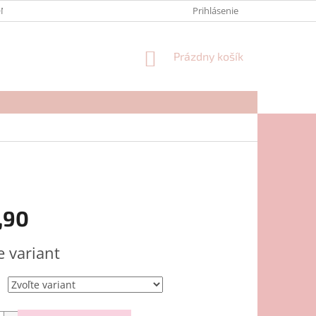
NTAKTY
FORMULÁR NA REKLAMÁCIU
Prihlásenie
NÁKUPNÝ
Prázdny košík
KOŠÍK
,90
ová
e variant