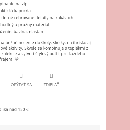
pínanie na zips
aktická kapucňa
derné rebrované detaily na rukávoch
hodlný a pružný materiál
oženie: bavlna, elastan
na bežné nosenie do školy, škôlky, na ihrisko aj
ové aktivity. Skvele sa kombinuje s teplákmi z
 kolekcie a vytvorí štýlový outfit pre každého
rajera. 💙
OPÝTAŤ SA
ZDIEĽAŤ
lika nad 150 €