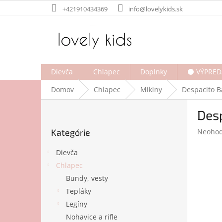
Prejsť
+421910434369
info@lovelykids.sk
na
obsah
Dievča
Chlapec
Doplnky
⚫ VÝPRED
Domov
Chlapec
Mikiny
Despacito B
B
Des
o
Preskočiť
č
Prieme
Kategórie
Neohod
kategórie
n
hodnot
ý
produk
Dievča
p
je
Chlapec
a
0,0
Bundy, vesty
z
n
5
e
Tepláky
hviezdi
l
Legíny
Nohavice a rifle