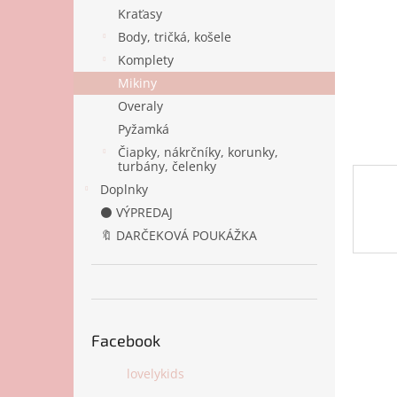
Kraťasy
Body, tričká, košele
Komplety
Mikiny
Overaly
Pyžamká
Čiapky, nákrčníky, korunky,
turbány, čelenky
Doplnky
⚫ VÝPREDAJ
🔖 DARČEKOVÁ POUKÁŽKA
Facebook
lovelykids