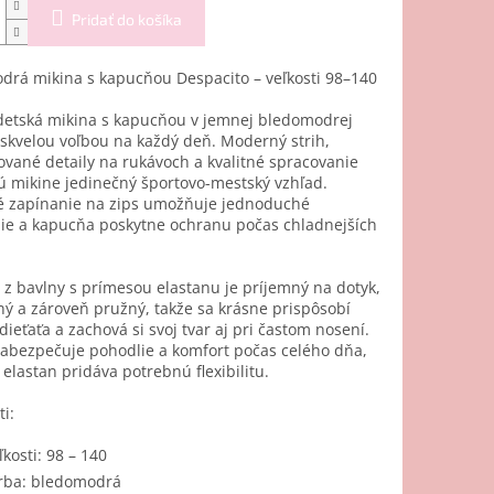
Pridať do košíka
drá mikina s kapucňou Despacito – veľkosti 98–140
 detská mikina s kapucňou v jemnej bledomodrej
 skvelou voľbou na každý deň. Moderný strih,
vané detaily na rukávoch a kvalitné spracovanie
 mikine jedinečný športovo-mestský vzhľad.
ké zapínanie na zips umožňuje jednoduché
nie a kapucňa poskytne ochranu počas chladnejších
 z bavlny s prímesou elastanu je príjemný na dotyk,
ý a zároveň pružný, takže sa krásne prispôsobí
ieťaťa a zachová si svoj tvar aj pri častom nosení.
zabezpečuje pohodlie a komfort počas celého dňa,
o elastan pridáva potrebnú flexibilitu.
i:
ľkosti: 98 – 140
rba: bledomodrá