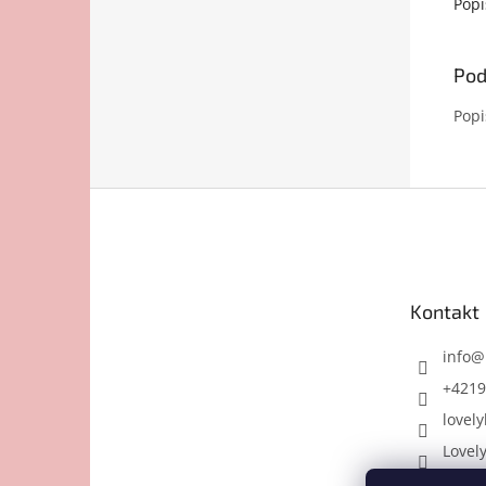
Popi
Pod
Popi
Z
á
p
ä
t
Kontakt
i
e
info
@
+4219
lovely
Lovel