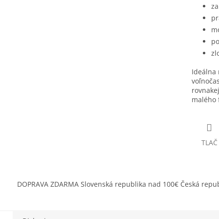
za
pr
mo
po
zl
Ideálna 
voľnočas
rovnakej
malého f
TLAČ
DOPRAVA ZDARMA Slovenská republika nad 100€ Česká repub