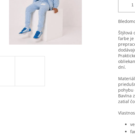
Bledomo
Štýlová
farbe je
prepraco
dodávajú
Praktic
oblieka
dní.
Materiál
priedušn
pohybu d
Bavlna 
zatiaľ č
Vlastnost
ve
fa