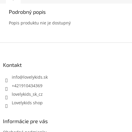
Podrobný popis
Popis produktu nie je dostupný
Z
á
p
ä
Kontakt
t
i
info
@
lovelykids.sk
e
+421910434369
lovelykids_sk_cz
Lovelykids shop
Informácie pre vás