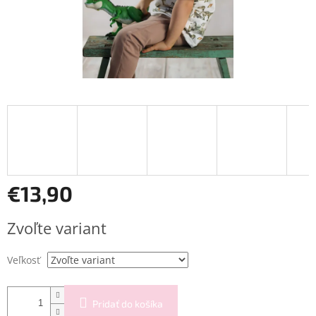
€13,90
Jednotková
Zvoľte variant
cena:
Veľkosť
Pridať do košíka