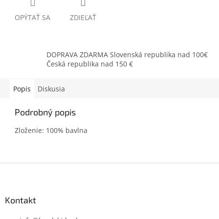
OPÝTAŤ SA
ZDIEĽAŤ
DOPRAVA ZDARMA Slovenská republika nad 100€
Česká republika nad 150 €
Popis
Diskusia
Podrobný popis
Zloženie: 100% bavlna
Z
á
p
ä
Kontakt
t