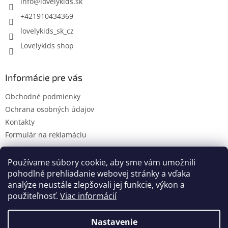
i
info
@
lovelykids.sk
e
+421910434369
lovelykids_sk_cz
Lovelykids shop
Informácie pre vás
Obchodné podmienky
Ochrana osobných údajov
Kontakty
Formulár na reklamáciu
Používame súbory cookie, aby sme vám umožnili
pohodlné prehliadanie webovej stránky a vďaka
Kontakty
Novinky
analýze neustále zlepšovali jej funkcie, výkon a
použiteľnosť.
Viac informácií
Nastavenie
Vytvoril Shoptet