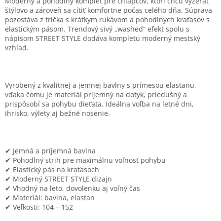
Moderný a pohodlný komplet pre chlapcov, ktorí chcú vyzerať
štýlovo a zároveň sa cítiť komfortne počas celého dňa. Súprava
pozostáva z trička s krátkym rukávom a pohodlných kraťasov s
elastickým pásom. Trendový sivý „washed“ efekt spolu s
nápisom STREET STYLE dodáva kompletu moderný mestský
vzhľad.
Vyrobený z kvalitnej a jemnej bavlny s prímesou elastanu,
vďaka čomu je materiál príjemný na dotyk, priedušný a
prispôsobí sa pohybu dieťaťa. Ideálna voľba na letné dni,
ihrisko, výlety aj bežné nosenie.
✔ Jemná a príjemná bavlna
✔ Pohodlný strih pre maximálnu voľnosť pohybu
✔ Elastický pás na kraťasoch
✔ Moderný STREET STYLE dizajn
✔ Vhodný na leto, dovolenku aj voľný čas
✔ Materiál: bavlna, elastan
✔ Veľkosti: 104 – 152