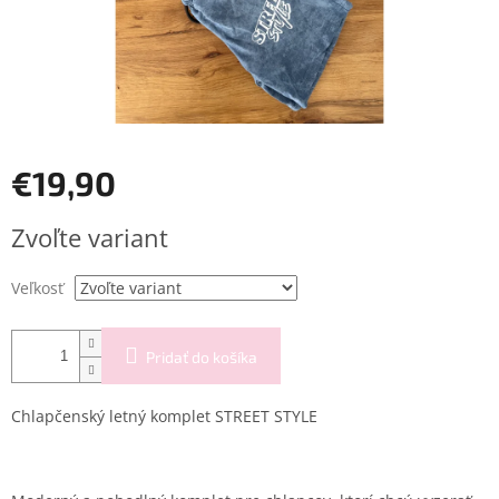
€19,90
Jednotková
Zvoľte variant
cena:
Veľkosť
Pridať do košíka
Chlapčenský letný komplet STREET STYLE