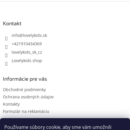
Z
á
p
ä
Kontakt
t
i
info
@
lovelykids.sk
e
+421910434369
lovelykids_sk_cz
Lovelykids shop
Informácie pre vás
Obchodné podmienky
Ochrana osobných údajov
Kontakty
Formulár na reklamáciu
Používame súbory cookie, aby sme vám umožnili