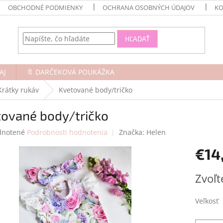
OBCHODNÉ PODMIENKY
OCHRANA OSOBNÝCH ÚDAJOV
KO
HĽADAŤ
AJ
🔖 DARČEKOVÁ POUKÁŽKA
Krátky rukáv
Kvetované body/tričko
tované body/tričko
rné
notené
Podrobnosti hodnotenia
Značka:
Helen
enie
€14
tu
Jednotk
Zvoľt
cena:
čiek.
Veľkosť