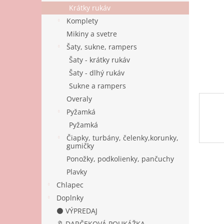
Krátky rukáv
Komplety
Mikiny a svetre
Šaty, sukne, rampers
Šaty - krátky rukáv
Šaty - dlhý rukáv
Sukne a rampers
Overaly
Pyžamká
Pyžamká
Čiapky, turbány, čelenky,korunky,
gumičky
Ponožky, podkolienky, pančuchy
Plavky
Chlapec
Doplnky
⚫ VÝPREDAJ
🔖 DARČEKOVÁ POUKÁŽKA