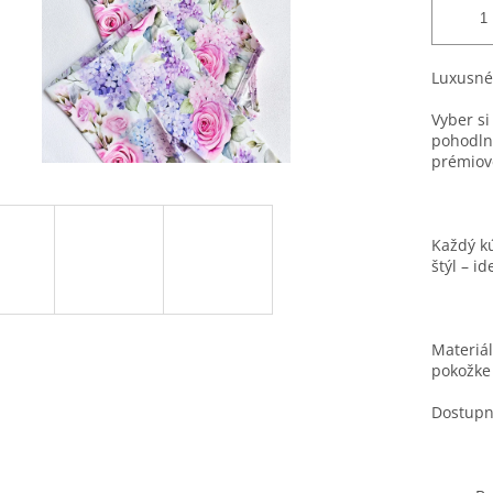
Luxusné
Vyber si
pohodlný
prémiov
Každý kú
štýl – i
Materiál
pokožke
Dostupné