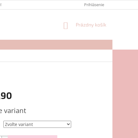
NTAKTY
FORMULÁR NA REKLAMÁCIU
Prihlásenie
NÁKUPNÝ
Prázdny košík
KOŠÍK
,90
ová
e variant