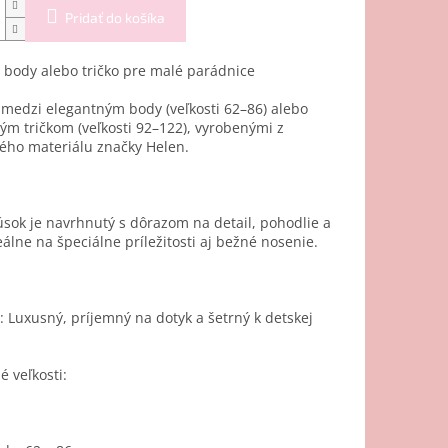
Pridať do košíka
 body alebo tričko pre malé parádnice
 medzi elegantným body (veľkosti 62–86) alebo
m tričkom (veľkosti 92–122), vyrobenými z
ého materiálu značky Helen.
sok je navrhnutý s dôrazom na detail, pohodlie a
deálne na špeciálne príležitosti aj bežné nosenie.
: Luxusný, príjemný na dotyk a šetrný k detskej
 veľkosti: