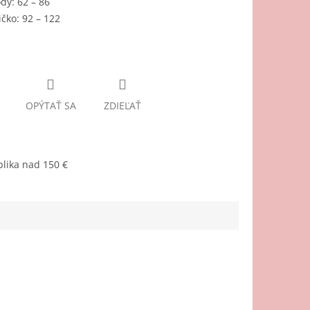
dy: 62 – 86
ičko: 92 – 122
OPÝTAŤ SA
ZDIEĽAŤ
lika nad 150 €