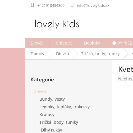
Prejsť
+421910434369
info@lovelykids.sk
na
obsah
Dievča
Chlapec
Doplnky
⚫ VÝPRED
Domov
Dievča
Tričká, body, tuniky
B
Kve
o
Preskočiť
č
Prieme
Kategórie
Neohod
kategórie
n
hodnot
ý
produk
Dievča
p
je
Bundy, vesty
a
0,0
Legínky, tepláky, trakovky
z
n
5
e
Kraťasy
hviezdi
l
Tričká, body, tuniky
Dlhý rukáv