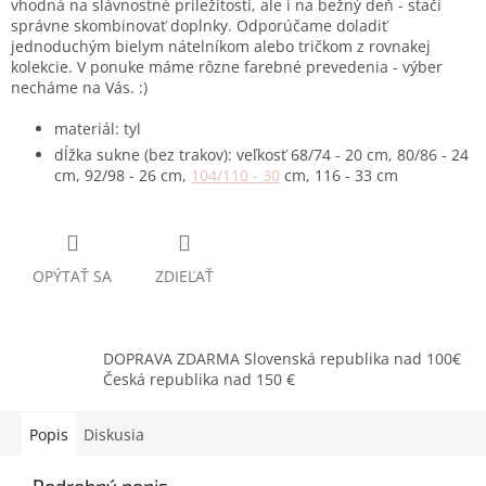
vhodná na slávnostné príležitosti, ale i na bežný deň - stačí
správne skombinovať doplnky. Odporúčame doladiť
jednoduchým bielym nátelníkom alebo tričkom z rovnakej
kolekcie. V ponuke máme rôzne farebné prevedenia - výber
necháme na Vás. :)
materiál: tyl
dĺžka sukne (bez trakov): veľkosť 68/74 - 20 cm, 80/86 - 24
cm, 92/98 - 26 cm,
104/110 - 30
cm, 116 - 33 cm
OPÝTAŤ SA
ZDIEĽAŤ
DOPRAVA ZDARMA Slovenská republika nad 100€
Česká republika nad 150 €
Popis
Diskusia