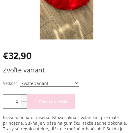
€32,90
Jednotková
Zvoľte variant
cena:
Veľkosť
Pridať do košíka
Krásna, bohato riasená, tylová sukňa s volánikmi pre malé
princezné. Sukňa je v páse na gumičku, takže sadne dokonale.
Traky sú regulovateľné, dĺžku je možné prispôsobiť. Sukňa je