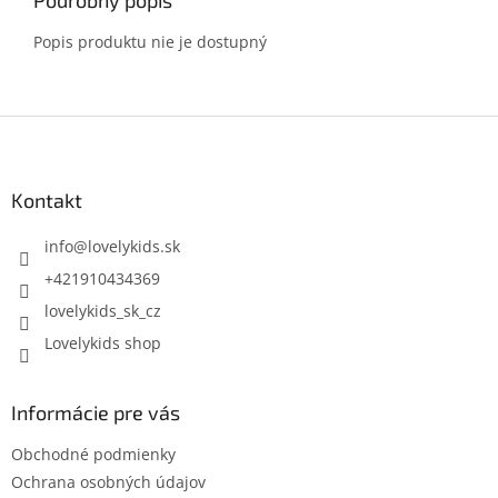
Podrobný popis
Popis produktu nie je dostupný
Z
á
p
ä
Kontakt
t
i
info
@
lovelykids.sk
e
+421910434369
lovelykids_sk_cz
Lovelykids shop
Informácie pre vás
Obchodné podmienky
Ochrana osobných údajov