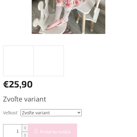
€25,90
Jednotková
Zvoľte variant
cena:
Veľkosť
Pridať do košíka