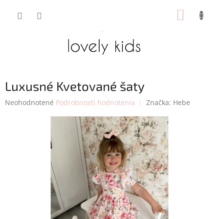
Prejsť
NÁKUP
na
obsah
KOŠÍK
Luxusné Kvetované šaty
Priemerné
Neohodnotené
Podrobnosti hodnotenia
Značka:
Hebe
hodnotenie
produktu
je
0,0
z
5
hviezdičiek.