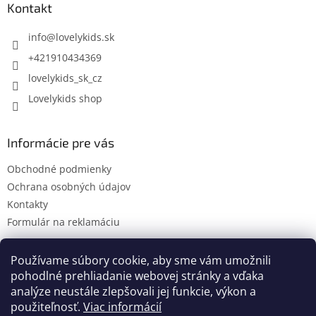
ä
Kontakt
t
i
info
@
lovelykids.sk
e
+421910434369
lovelykids_sk_cz
Lovelykids shop
Informácie pre vás
Obchodné podmienky
Ochrana osobných údajov
Kontakty
Formulár na reklamáciu
Používame súbory cookie, aby sme vám umožnili
pohodlné prehliadanie webovej stránky a vďaka
Kontakty
Novinky
analýze neustále zlepšovali jej funkcie, výkon a
použiteľnosť.
Viac informácií