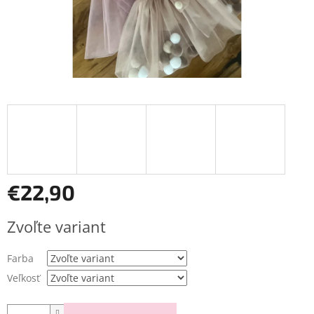
€22,90
Jednotková
Zvoľte variant
cena:
Farba
Veľkosť