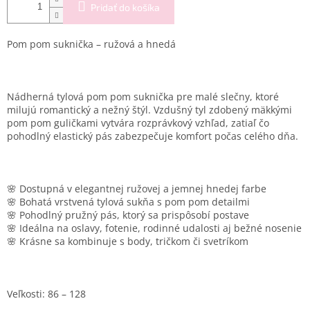
Pridať do košíka
Pom pom suknička – ružová a hnedá
Nádherná tylová pom pom suknička pre malé slečny, ktoré
milujú romantický a nežný štýl. Vzdušný tyl zdobený mäkkými
pom pom guličkami vytvára rozprávkový vzhľad, zatiaľ čo
pohodlný elastický pás zabezpečuje komfort počas celého dňa.
🌸 Dostupná v elegantnej ružovej a jemnej hnedej farbe
🌸 Bohatá vrstvená tylová sukňa s pom pom detailmi
🌸 Pohodlný pružný pás, ktorý sa prispôsobí postave
🌸 Ideálna na oslavy, fotenie, rodinné udalosti aj bežné nosenie
🌸 Krásne sa kombinuje s body, tričkom či svetríkom
Veľkosti: 86 – 128