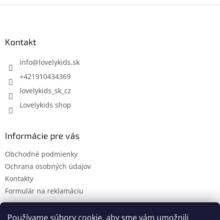
Z
á
p
ä
Kontakt
t
i
info
@
lovelykids.sk
e
+421910434369
lovelykids_sk_cz
Lovelykids shop
Informácie pre vás
Obchodné podmienky
Ochrana osobných údajov
Kontakty
Formulár na reklamáciu
Používame súbory cookie, aby sme vám umožnili