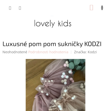
Prejsť
NÁKUP
na
obsah
KOŠÍK
Luxusné pom pom sukničky KODZI
Priemerné
Neohodnotené
Podrobnosti hodnotenia
Značka:
Kodzi
hodnotenie
produktu
je
0,0
z
5
hviezdičiek.