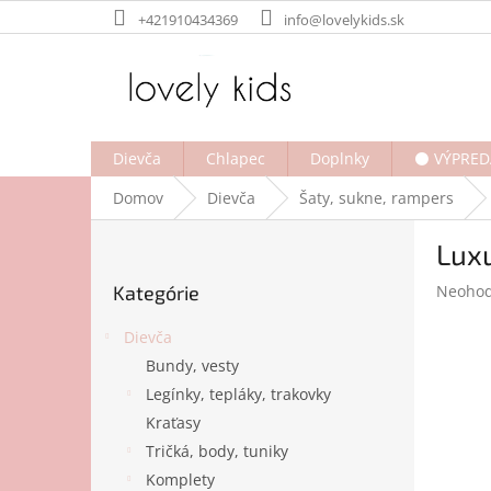
Prejsť
+421910434369
info@lovelykids.sk
na
obsah
Dievča
Chlapec
Doplnky
⚫ VÝPRED
Domov
Dievča
Šaty, sukne, rampers
B
Lux
o
Preskočiť
č
Prieme
Kategórie
Neohod
kategórie
n
hodnot
ý
produk
Dievča
p
je
Bundy, vesty
a
0,0
Legínky, tepláky, trakovky
z
n
5
e
Kraťasy
hviezdi
l
Tričká, body, tuniky
Komplety