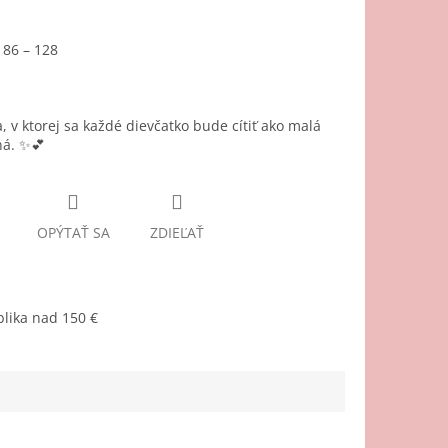
: 86 – 128
, v ktorej sa každé dievčatko bude cítiť ako malá
ná. ✨💕
OPÝTAŤ SA
ZDIEĽAŤ
lika nad 150 €