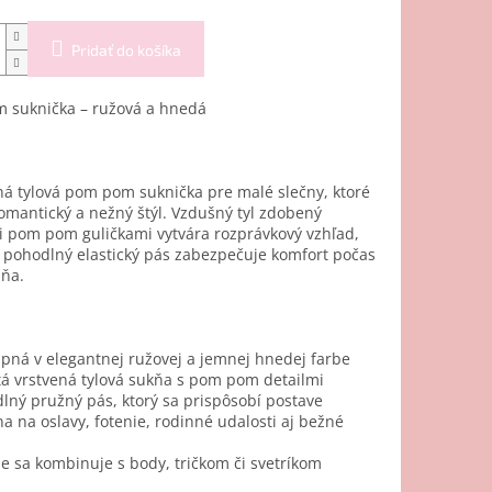
Pridať do košíka
 suknička – ružová a hnedá
á tylová pom pom suknička pre malé slečny, ktoré
omantický a nežný štýl. Vzdušný tyl zdobený
 pom pom guličkami vytvára rozprávkový vzhľad,
o pohodlný elastický pás zabezpečuje komfort počas
dňa.
pná v elegantnej ružovej a jemnej hnedej farbe
á vrstvená tylová sukňa s pom pom detailmi
lný pružný pás, ktorý sa prispôsobí postave
na na oslavy, fotenie, rodinné udalosti aj bežné
e sa kombinuje s body, tričkom či svetríkom