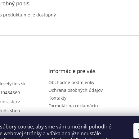
robný popis
s produktu nie je dostupný
Informácie pre vás
Obchodné podmienky
lovelykids.sk
Ochrana osobných údajov
10434369
Kontakty
kids_sk_cz
Formulár na reklamáciu
ykids shop
súbory cookie, aby sme vám umožnili pohodlné
Kontakty
Novinky
e webovej stránky a vďaka analýze neustále