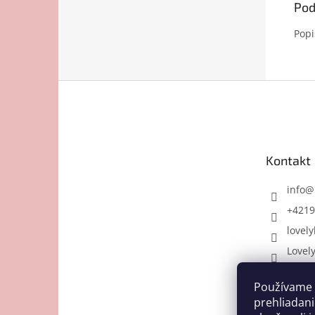
Pod
Popi
Z
á
p
ä
t
Kontakt
i
e
info
@
+4219
lovely
Lovel
Používame 
prehliadani