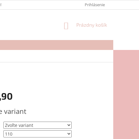
NTAKTY
FORMULÁR NA REKLAMÁCIU
Prihlásenie
NÁKUPNÝ
Prázdny košík
KOŠÍK
,90
ová
e variant