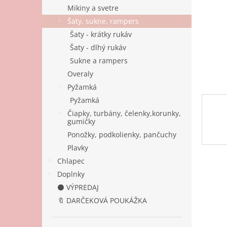
Mikiny a svetre
Šaty, sukne, rampers
Šaty - krátky rukáv
Šaty - dlhý rukáv
Sukne a rampers
Overaly
Pyžamká
Pyžamká
Čiapky, turbány, čelenky,korunky,
gumičky
Ponožky, podkolienky, pančuchy
Plavky
Chlapec
Doplnky
⚫ VÝPREDAJ
🔖 DARČEKOVÁ POUKÁŽKA