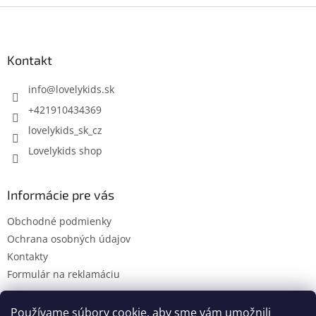
Z
á
p
ä
Kontakt
t
i
info
@
lovelykids.sk
e
+421910434369
lovelykids_sk_cz
Lovelykids shop
Informácie pre vás
Obchodné podmienky
Ochrana osobných údajov
Kontakty
Formulár na reklamáciu
Používame súbory cookie, aby sme vám umožnili