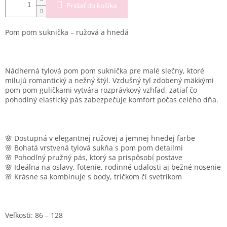
Pridať do košíka
Pom pom suknička – ružová a hnedá
Nádherná tylová pom pom suknička pre malé slečny, ktoré
milujú romantický a nežný štýl. Vzdušný tyl zdobený mäkkými
pom pom guličkami vytvára rozprávkový vzhľad, zatiaľ čo
pohodlný elastický pás zabezpečuje komfort počas celého dňa.
🌸 Dostupná v elegantnej ružovej a jemnej hnedej farbe
🌸 Bohatá vrstvená tylová sukňa s pom pom detailmi
🌸 Pohodlný pružný pás, ktorý sa prispôsobí postave
🌸 Ideálna na oslavy, fotenie, rodinné udalosti aj bežné nosenie
🌸 Krásne sa kombinuje s body, tričkom či svetríkom
Veľkosti: 86 – 128