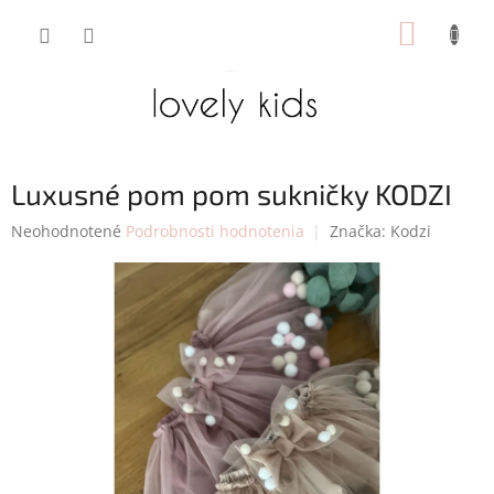
Prejsť
NÁKUP
na
obsah
KOŠÍK
Luxusné pom pom sukničky KODZI
Priemerné
Neohodnotené
Podrobnosti hodnotenia
Značka:
Kodzi
hodnotenie
produktu
je
0,0
z
5
hviezdičiek.