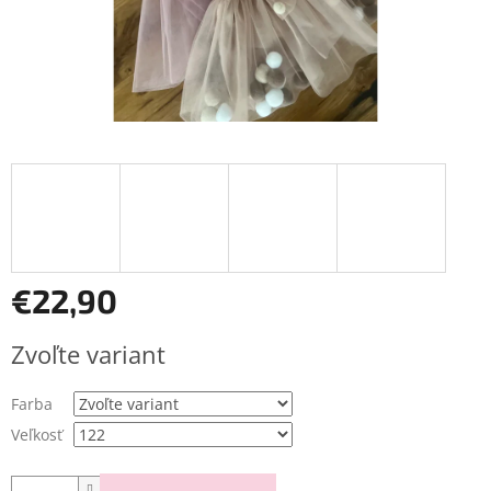
€22,90
Jednotková
Zvoľte variant
cena:
Farba
Veľkosť