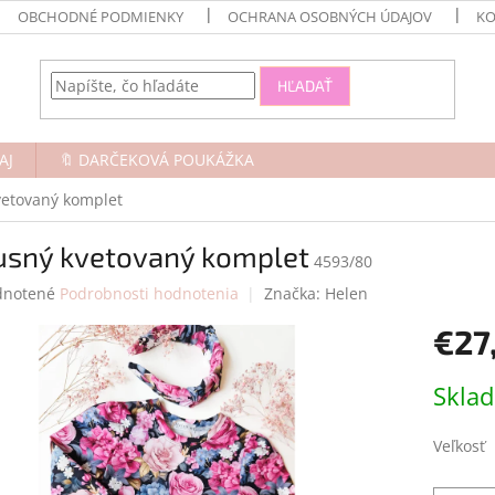
OBCHODNÉ PODMIENKY
OCHRANA OSOBNÝCH ÚDAJOV
KO
HĽADAŤ
AJ
🔖 DARČEKOVÁ POUKÁŽKA
vetovaný komplet
usný kvetovaný komplet
4593/80
rné
notené
Podrobnosti hodnotenia
Značka:
Helen
enie
€27
tu
Jednotk
Skla
cena:
čiek.
Veľkosť