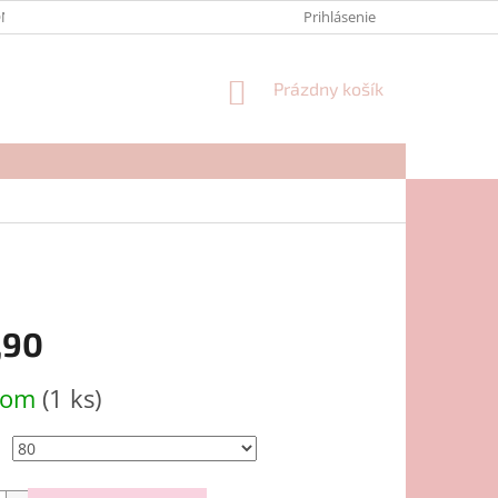
NTAKTY
FORMULÁR NA REKLAMÁCIU
Prihlásenie
NÁKUPNÝ
Prázdny košík
KOŠÍK
,90
ová
dom
(1 ks)