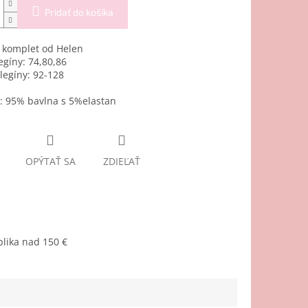
Pridať do košíka
 komplet od Helen
egíny: 74,80,86
 legíny: 92-128
: 95% bavlna s 5%elastan
OPÝTAŤ SA
ZDIEĽAŤ
lika nad 150 €