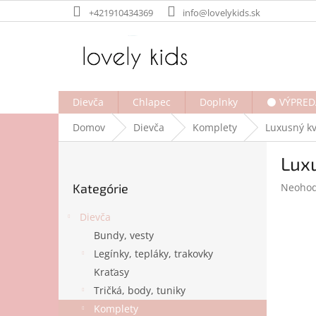
Prejsť
+421910434369
info@lovelykids.sk
na
obsah
Dievča
Chlapec
Doplnky
⚫ VÝPRED
Domov
Dievča
Komplety
Luxusný k
B
Lux
o
Preskočiť
č
Prieme
Kategórie
Neohod
kategórie
n
hodnot
ý
produk
Dievča
p
je
Bundy, vesty
a
0,0
Legínky, tepláky, trakovky
z
n
5
e
Kraťasy
hviezdi
l
Tričká, body, tuniky
Komplety