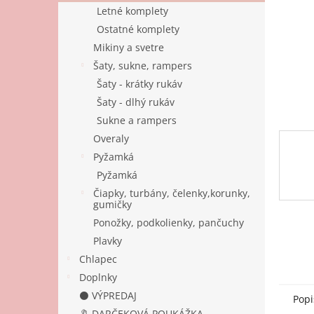
Letné komplety
Ostatné komplety
Mikiny a svetre
Šaty, sukne, rampers
Šaty - krátky rukáv
Šaty - dlhý rukáv
Sukne a rampers
Overaly
Pyžamká
Pyžamká
Čiapky, turbány, čelenky,korunky,
gumičky
Ponožky, podkolienky, pančuchy
Plavky
Chlapec
Doplnky
⚫ VÝPREDAJ
Popi
🔖 DARČEKOVÁ POUKÁŽKA