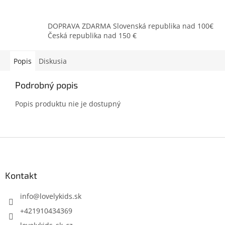
DOPRAVA ZDARMA Slovenská republika nad 100€
Česká republika nad 150 €
Popis
Diskusia
Podrobný popis
Popis produktu nie je dostupný
Z
á
p
ä
Kontakt
t
i
info
@
lovelykids.sk
e
+421910434369