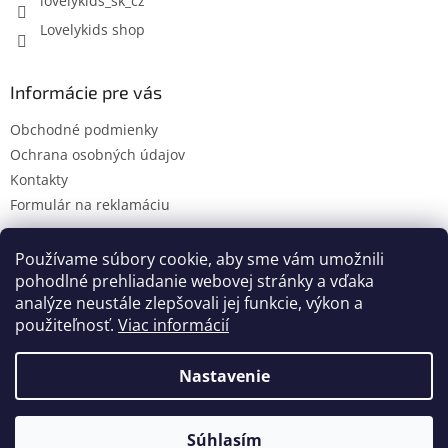
lovelykids_sk_cz
Lovelykids shop
Informácie pre vás
Obchodné podmienky
Ochrana osobných údajov
Kontakty
Formulár na reklamáciu
Používame súbory cookie, aby sme vám umožnili
pohodlné prehliadanie webovej stránky a vďaka
Kontakty
Novinky
analýze neustále zlepšovali jej funkcie, výkon a
použiteľnosť.
Viac informácií
Nastavenie
Vytvoril Shoptet
Súhlasím
Copyright 2026
lovelykids
. Všetky práva vyhradené.