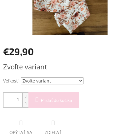
€29,90
Jednotková
Zvoľte variant
cena:
Veľkosť
Pridať do košíka
OPÝTAŤ SA
ZDIEĽAŤ