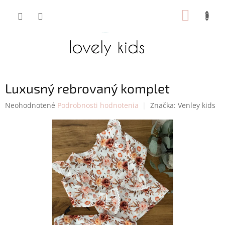
Prejsť
NÁKUP
na
obsah
KOŠÍK
Luxusný rebrovaný komplet
Priemerné
Neohodnotené
Podrobnosti hodnotenia
Značka:
Venley kids
hodnotenie
produktu
je
0,0
z
5
hviezdičiek.